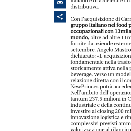
italiano e di accelerare la
distributiva.
Con l'acquisizione di Carr
gruppo Italiano nel food p
occupazionali con 13mila o
mondo
, oltre ad altre 11
fornite da aziende esterne
settembre. Angelo Mastro
dichiarato: «L'acquisizion
fondamentale nella trasf
storicamente attiva nella 
beverage, verso un model
relazione diretta con il 
NewPrinces potrà acceder
Nell'ambito dell’operazio
tantum 237,5 milioni in Ca
industriale e della conti
investire al closing 200 mi
innovazione logistica e r
complessivi previsti ammo
valorizzazione al rilancio 