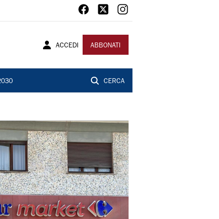
ACCEDI
ABBONATI
2030
CERCA