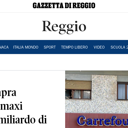
Reggio
NACA
ITALIA MONDO
SPORT
TEMPO LIBERO
VIDEO
SCUOLA 
mpra
: maxi
miliardo di