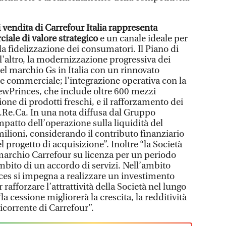
i vendita di Carrefour Italia rappresenta
iale di valore strategico
e un canale ideale per
 la fidelizzazione dei consumatori. Il Piano di
l'altro, la modernizzazione progressiva dei
 del marchio Gs in Italia con un rinnovato
e commerciale; l'integrazione operativa con la
NewPrinces, che include oltre 600 mezzi
zione di prodotti freschi, e il rafforzamento dei
.Re.Ca. In una nota diffusa dal Gruppo
impatto dell’operazione sulla liquidità del
ilioni, considerando il contributo finanziario
l progetto di acquisizione”. Inoltre “la Società
 marchio Carrefour su licenza per un periodo
ambito di un accordo di servizi. Nell’ambito
es si impegna a realizzare un investimento
rafforzare l’attrattività della Società nel lungo
a cessione migliorerà la crescita, la redditività
ricorrente di Carrefour”.