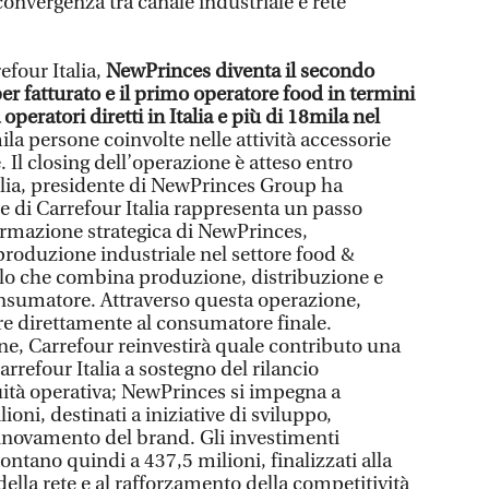
 convergenza tra canale industriale e rete
efour Italia,
NewPrinces diventa il secondo
er fatturato e il primo operatore food in termini
peratori diretti in Italia e più di 18mila nel
mila persone coinvolte nelle attività accessorie
. Il closing dell’operazione è atteso entro
lia, presidente di NewPrinces Group ha
e di Carrefour Italia rappresenta un passo
ormazione strategica di NewPrinces,
produzione industriale nel settore food &
lo che combina produzione, distribuzione e
consumatore. Attraverso questa operazione,
e direttamente al consumatore finale.
ne, Carrefour reinvestirà quale contributo una
rrefour Italia a sostegno del rilancio
nuità operativa; NewPrinces si impegna a
lioni, destinati a iniziative di sviluppo,
innovamento del brand. Gli investimenti
ntano quindi a 437,5 milioni, finalizzati alla
della rete e al rafforzamento della competitività