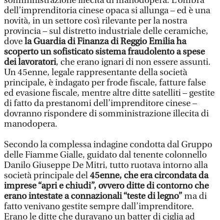
somministrazione illecita di manodopera. L’ombra
dell’imprenditoria cinese opaca si allunga – ed è una
novità, in un settore così rilevante per la nostra
provincia – sul distretto industriale delle ceramiche,
dove
la Guardia di Finanza di Reggio Emilia ha
scoperto un sofisticato sistema fraudolento a spese
dei lavoratori
, che erano ignari di non essere assunti.
Un 45enne, legale rappresentante della società
principale, è indagato per frode fiscale, fatture false
ed evasione fiscale, mentre altre ditte satelliti – gestite
di fatto da prestanomi dell’imprenditore cinese –
dovranno rispondere di somministrazione illecita di
manodopera.
Secondo la complessa indagine condotta dal Gruppo
delle Fiamme Gialle, guidato dal tenente colonnello
Danilo Giuseppe De Mitri, tutto ruotava intorno alla
società principale del
45enne, che era circondata da
imprese “apri e chiudi”, ovvero ditte di contorno che
erano intestate a connazionali “teste di legno”
ma di
fatto venivano gestite sempre dall’imprenditore.
Erano le ditte che duravano un batter di ciglia ad