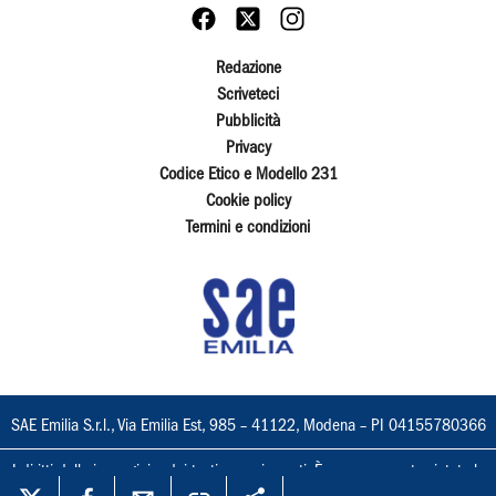
Redazione
Scriveteci
Pubblicità
Privacy
Codice Etico e Modello 231
Cookie policy
Termini e condizioni
SAE Emilia S.r.l., Via Emilia Est, 985 – 41122, Modena – PI 04155780366
I diritti delle immagini e dei testi sono riservati. È espressamente vietata la