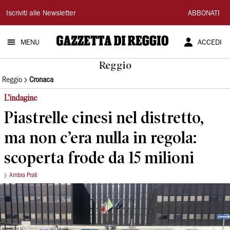
Gazzetta
Iscriviti alle Newsletter
ABBONATI
di
MENU
ACCEDI
Reggio
Reggio
Reggio
Cronaca
L’indagine
Piastrelle cinesi nel distretto,
ma non c’era nulla in regola:
scoperta frode da 15 milioni
Ambra Prati