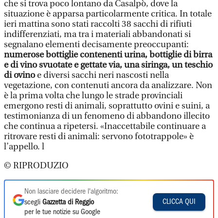
che si trova poco lontano da Casalpò, dove la
situazione è apparsa particolarmente critica. In totale
ieri mattina sono stati raccolti 38 sacchi di rifiuti
indifferenziati, ma tra i materiali abbandonati si
segnalano elementi decisamente preoccupanti:
numerose bottiglie contenenti urina, bottiglie di birra
e di vino svuotate e gettate via, una siringa, un teschio
di ovino
e diversi sacchi neri nascosti nella
vegetazione, con contenuti ancora da analizzare. Non
è la prima volta che lungo le strade provinciali
emergono resti di animali, soprattutto ovini e suini, a
testimonianza di un fenomeno di abbandono illecito
che continua a ripetersi. «Inaccettabile continuare a
ritrovare resti di animali: servono fototrappole» è
l’appello. l
© RIPRODUZIO
Non lasciare decidere l'algoritmo:
CLICCA QUI
scegli
Gazzetta di Reggio
per le tue notizie su Google