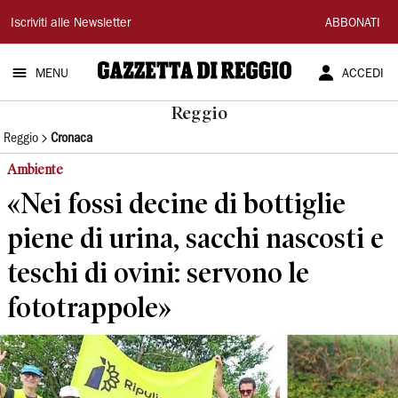
Gazzetta
Iscriviti alle Newsletter
ABBONATI
di
MENU
ACCEDI
Reggio
Reggio
Reggio
Cronaca
Ambiente
«Nei fossi decine di bottiglie
piene di urina, sacchi nascosti e
teschi di ovini: servono le
fototrappole»