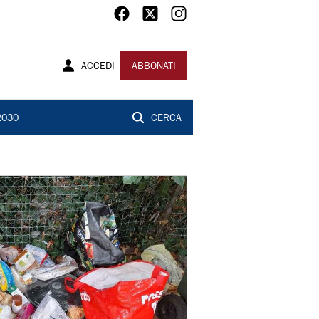
ACCEDI
ABBONATI
2030
CERCA