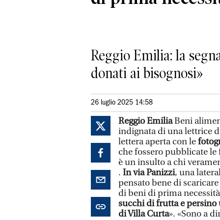
Reggio Emilia: la segn
donati ai bisognosi»
26 luglio 2025 14:58
Reggio Emilia
Beni aliment
indignata di una lettrice 
lettera aperta con le
fotog
che fossero pubblicate le f
è un insulto a chi verame
.
In via Panizzi
, una later
pensato bene di scaricare 
di beni di prima necessit
succhi di frutta e persin
di Villa Curta
». «Sono a di