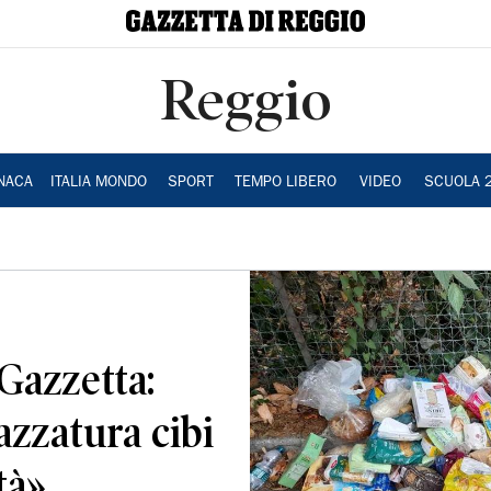
Reggio
NACA
ITALIA MONDO
SPORT
TEMPO LIBERO
VIDEO
SCUOLA 
 Gazzetta:
azzatura cibi
tà»