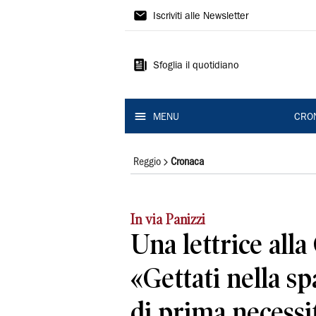
Gazzetta
Iscriviti alle Newsletter
di
Reggio
Sfoglia il quotidiano
MENU
CRO
Reggio
Cronaca
In via Panizzi
Una lettrice alla
«Gettati nella sp
di prima necessi