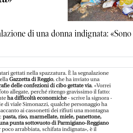
alazione di una donna indignata: «Sono 
ari gettati nella spazzatura. È la segnalazione
della
Gazzetta di Reggio
, che ha inviato una
rafie delle confezioni di cibo gettate via
. «Vorrei
oto allegate, perché ritengo gravissimo il fatto:
nte
ha difficoltà economiche
- scrive la signora -
ale di viale Simonazzi, qualche personaggio ha
accanto ai cassonetti dei rifiuti una montagna
à:
pasta, riso, marmellate, miele, panettone,
o una punta sottovuoto di Parmigiano-Reggiano
r poco arrabbiata, schifata indignata», è il