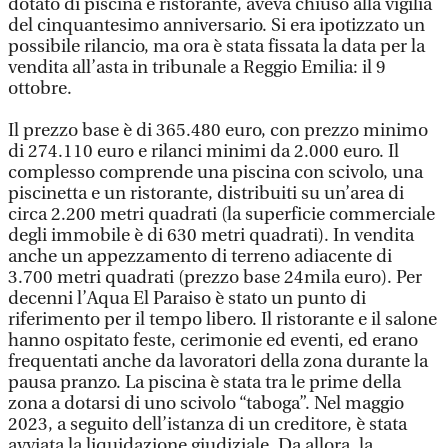
dotato di piscina e ristorante, aveva chiuso alla vigilia
del cinquantesimo anniversario. Si era ipotizzato un
possibile rilancio, ma ora è stata fissata la data per la
vendita all’asta in tribunale a Reggio Emilia: il 9
ottobre.
Il prezzo base è di 365.480 euro, con prezzo minimo
di 274.110 euro e rilanci minimi da 2.000 euro. Il
complesso comprende una piscina con scivolo, una
piscinetta e un ristorante, distribuiti su un’area di
circa 2.200 metri quadrati (la superficie commerciale
degli immobile è di 630 metri quadrati). In vendita
anche un appezzamento di terreno adiacente di
3.700 metri quadrati (prezzo base 24mila euro). Per
decenni l’Aqua El Paraiso è stato un punto di
riferimento per il tempo libero. Il ristorante e il salone
hanno ospitato feste, cerimonie ed eventi, ed erano
frequentati anche da lavoratori della zona durante la
pausa pranzo. La piscina è stata tra le prime della
zona a dotarsi di uno scivolo “taboga”. Nel maggio
2023, a seguito dell’istanza di un creditore, è stata
avviata la liquidazione giudiziale. Da allora, la