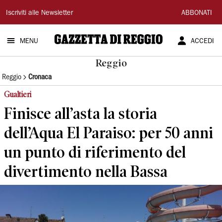
Gazzetta
Iscriviti alle Newsletter
ABBONATI
di
MENU
ACCEDI
Reggio
Reggio
Reggio
Cronaca
Gualtieri
Finisce all’asta la storia
dell’Aqua El Paraiso: per 50 anni
un punto di riferimento del
divertimento nella Bassa