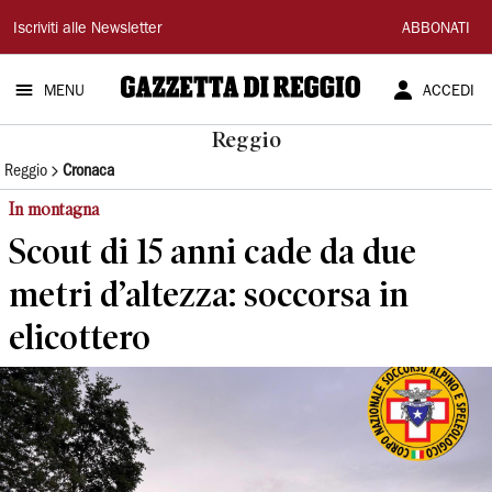
Gazzetta
Iscriviti alle Newsletter
ABBONATI
di
MENU
ACCEDI
Reggio
Reggio
Reggio
Cronaca
In montagna
Scout di 15 anni cade da due
metri d’altezza: soccorsa in
elicottero