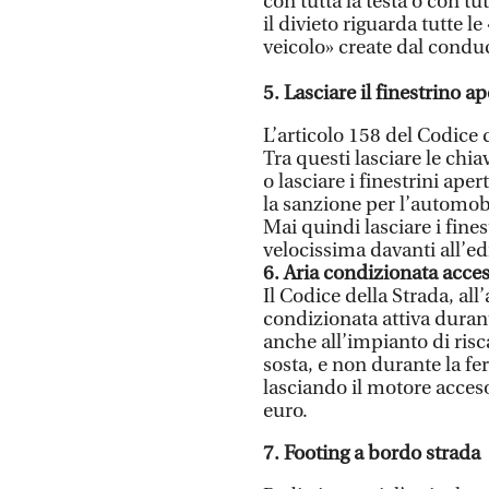
con tutta la testa o con tut
il divieto riguarda tutte 
veicolo» create dal conduc
5. Lasciare il finestrino ap
L’articolo 158 del Codice d
Tra questi lasciare le chi
o lasciare i finestrini ape
la sanzione per l’automobil
Mai quindi lasciare i fin
velocissima davanti all’ed
6. Aria condizionata acces
Il Codice della Strada, all
condizionata attiva durant
anche all’impianto di risc
sosta, e non durante la fe
lasciando il motore acces
euro.
7. Footing a bordo strada