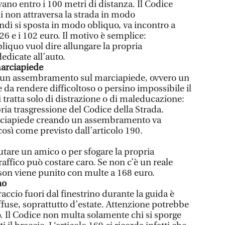
ano entro i 100 metri di distanza. Il Codice
hi non attraversa la strada in modo
ndi si sposta in modo obliquo, va incontro a
6 e i 102 euro. Il motivo è semplice:
bliquo vuol dire allungare la propria
edicate all’auto.
arciapiede
re un assembramento sul marciapiede, ovvero un
 da rendere difficoltoso o persino impossibile il
 tratta solo di distrazione o di maleducazione:
pria trasgressione del Codice della Strada.
marciapiede creando un assembramento va
osì come previsto dall’articolo 190.
utare un amico o per sfogare la propria
raffico può costare caro. Se non c’è un reale
cson viene punito con multe a 168 euro.
no
ccio fuori dal finestrino durante la guida è
ffuse, soprattutto d’estate. Attenzione potrebbe
o. Il Codice non multa solamente chi si sporge