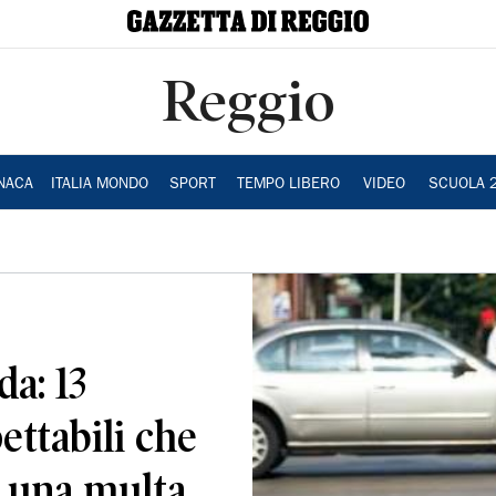
Reggio
NACA
ITALIA MONDO
SPORT
TEMPO LIBERO
VIDEO
SCUOLA 
da: 13
ettabili che
i una multa