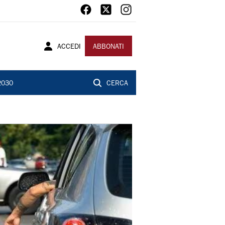
ACCEDI
ABBONATI
2030
CERCA