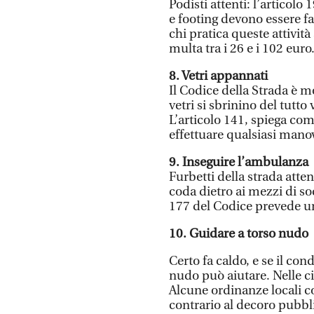
Podisti attenti: l’articolo
e footing devono essere fa
chi pratica queste attivit
multa tra i 26 e i 102 euro
8. Vetri appannati
Il Codice della Strada è mo
vetri si sbrinino del tutto
L’articolo 141, spiega co
effettuare qualsiasi manov
9. Inseguire l’ambulanza
Furbetti della strada atten
coda dietro ai mezzi di so
177 del Codice prevede una
10. Guidare a torso nudo
Certo fa caldo, e se il con
nudo può aiutare. Nelle ci
Alcune ordinanze locali
contrario al decoro pubbl