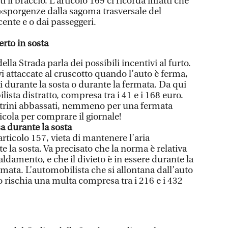
ti il braccio. L‘articolo 169 ci ricorda infatti che
le «sporgenze dalla sagoma trasversale del
ente e o dai passeggeri.
erto in sosta
ella Strada parla dei possibili incentivi al furto.
avi attaccate al cruscotto quando l’auto è ferma,
rti durante la sosta o durante la fermata. Da qui
ista distratto, compresa tra i 41 e i 168 euro.
estrini abbassati, nemmeno per una fermata
icola per comprare il giornale!
a durante la sosta
’articolo 157, vieta di mantenere l’aria
e la sosta. Va precisato che la norma è relativa
aldamento, e che il divieto è in essere durante la
rmata. L’automobilista che si allontana dall’auto
o rischia una multa compresa tra i 216 e i 432