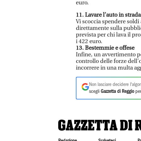
euro.
11. Lavare l’auto in strada
Vi scoccia spendere soldi a
direttamente sulla pubbli
prevista per chi lava il pro
i 422 euro.
13. Bestemmie e offese
Infine, un avvertimento pe
controllo delle forze del
incorrere in una multa a
Non lasciare decidere l'algor
scegli
Gazzetta di Reggio
per
Redazione
Scriveteci
P