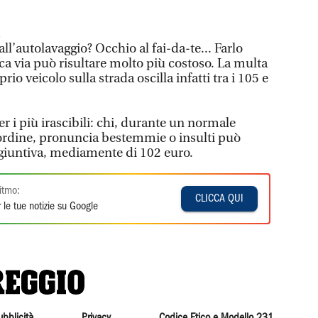
ll’autolavaggio? Occhio al fai-da-te... Farlo
ca via può risultare molto più costoso. La multa
prio veicolo sulla strada oscilla infatti tra i 105 e
r i più irascibili: chi, durante un normale
l’ordine, pronuncia bestemmie o insulti può
ggiuntiva, mediamente di 102 euro.
itmo:
CLICCA QUI
 le tue notizie su Google
ubblicità
Privacy
Codice Etico e Modello 231