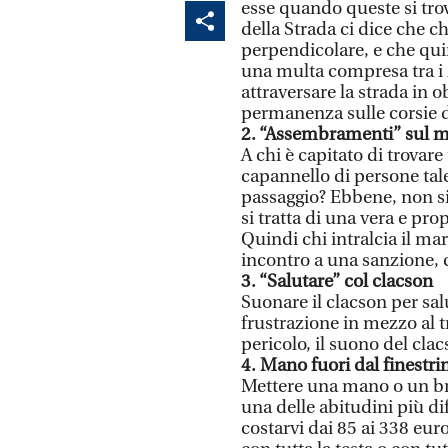
esse quando queste si trov
della Strada ci dice che c
perpendicolare, e che qui
una multa compresa tra i 2
attraversare la strada in o
permanenza sulle corsie d
2. “Assembramenti” sul m
A chi è capitato di trova
capannello di persone tale
passaggio? Ebbene, non si
si tratta di una vera e pro
Quindi chi intralcia il 
incontro a una sanzione, c
3. “Salutare” col clacson
Suonare il clacson per sal
frustrazione in mezzo al t
pericolo, il suono del cla
4. Mano fuori dal finestri
Mettere una mano o un bra
una delle abitudini più di
costarvi dai 85 ai 338 eur