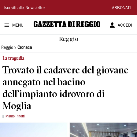
Gazzetta
Iscriviti alle Newsletter
ABBONATI
di
MENU
ACCEDI
Reggio
Reggio
Reggio
Cronaca
La tragedia
Trovato il cadavere del giovane
annegato nel bacino
dell’impianto idrovoro di
Moglia
Mauro Pinotti