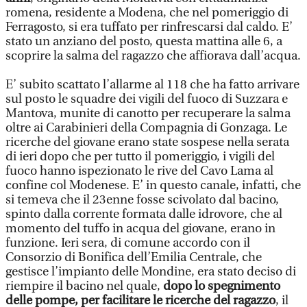
romena, residente a Modena, che nel pomeriggio di
Ferragosto, si era tuffato per rinfrescarsi dal caldo. E’
stato un anziano del posto, questa mattina alle 6, a
scoprire la salma del ragazzo che affiorava dall’acqua.
E’ subito scattato l’allarme al 118 che ha fatto arrivare
sul posto le squadre dei vigili del fuoco di Suzzara e
Mantova, munite di canotto per recuperare la salma
oltre ai Carabinieri della Compagnia di Gonzaga. Le
ricerche del giovane erano state sospese nella serata
di ieri dopo che per tutto il pomeriggio, i vigili del
fuoco hanno ispezionato le rive del Cavo Lama al
confine col Modenese. E’ in questo canale, infatti, che
si temeva che il 23enne fosse scivolato dal bacino,
spinto dalla corrente formata dalle idrovore, che al
momento del tuffo in acqua del giovane, erano in
funzione. Ieri sera, di comune accordo con il
Consorzio di Bonifica dell’Emilia Centrale, che
gestisce l’impianto delle Mondine, era stato deciso di
riempire il bacino nel quale,
dopo lo spegnimento
delle pompe, per facilitare le ricerche del ragazzo
, il