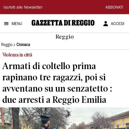
Gazzetta
Iscriviti alle Newsletter
ABBONATI
di
MENU
ACCEDI
Reggio
Reggio
Reggio
Cronaca
Violenza in città
Armati di coltello prima
rapinano tre ragazzi, poi si
avventano su un senzatetto :
due arresti a Reggio Emilia