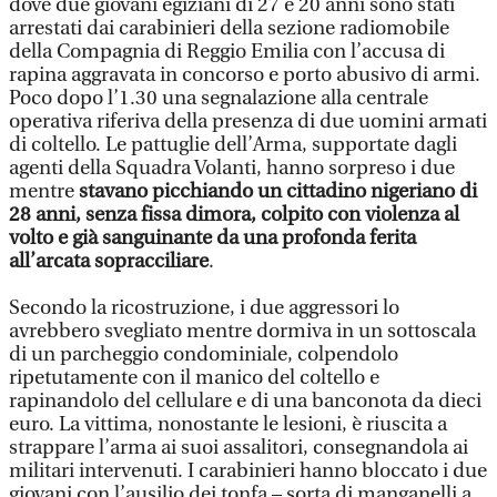
dove due giovani egiziani di 27 e 20 anni sono stati
arrestati dai carabinieri della sezione radiomobile
della Compagnia di Reggio Emilia con l’accusa di
rapina aggravata in concorso e porto abusivo di armi.
Poco dopo l’1.30 una segnalazione alla centrale
operativa riferiva della presenza di due uomini armati
di coltello. Le pattuglie dell’Arma, supportate dagli
agenti della Squadra Volanti, hanno sorpreso i due
mentre
stavano picchiando un cittadino nigeriano di
28 anni, senza fissa dimora, colpito con violenza al
volto e già sanguinante da una profonda ferita
all’arcata sopracciliare
.
Secondo la ricostruzione, i due aggressori lo
avrebbero svegliato mentre dormiva in un sottoscala
di un parcheggio condominiale, colpendolo
ripetutamente con il manico del coltello e
rapinandolo del cellulare e di una banconota da dieci
euro. La vittima, nonostante le lesioni, è riuscita a
strappare l’arma ai suoi assalitori, consegnandola ai
militari intervenuti. I carabinieri hanno bloccato i due
giovani con l’ausilio dei tonfa – sorta di manganelli a