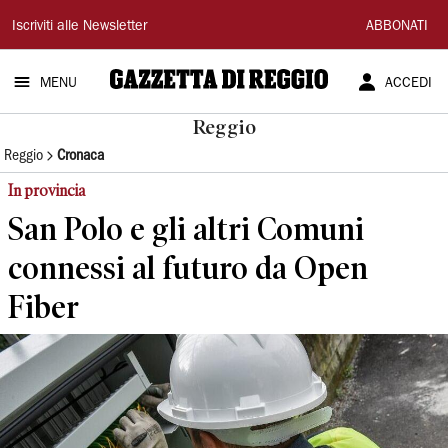
Gazzetta
Iscriviti alle Newsletter
ABBONATI
di
MENU
ACCEDI
Reggio
Reggio
Reggio
Cronaca
In provincia
San Polo e gli altri Comuni
connessi al futuro da Open
Fiber