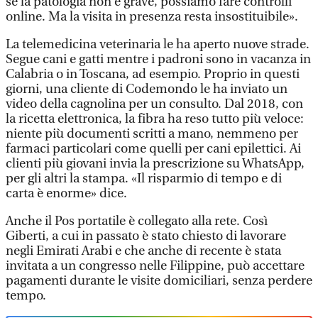
se la patologia non è grave, possiamo fare controlli
online. Ma la visita in presenza resta insostituibile».
La telemedicina veterinaria le ha aperto nuove strade.
Segue cani e gatti mentre i padroni sono in vacanza in
Calabria o in Toscana, ad esempio. Proprio in questi
giorni, una cliente di Codemondo le ha inviato un
video della cagnolina per un consulto. Dal 2018, con
la ricetta elettronica, la fibra ha reso tutto più veloce:
niente più documenti scritti a mano, nemmeno per
farmaci particolari come quelli per cani epilettici. Ai
clienti più giovani invia la prescrizione su WhatsApp,
per gli altri la stampa. «Il risparmio di tempo e di
carta è enorme» dice.
Anche il Pos portatile è collegato alla rete. Così
Giberti, a cui in passato è stato chiesto di lavorare
negli Emirati Arabi e che anche di recente è stata
invitata a un congresso nelle Filippine, può accettare
pagamenti durante le visite domiciliari, senza perdere
tempo.