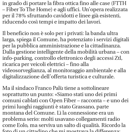
in grado di portare la fibra ottica fino alle case (FTTH
– Fiber To The Home) e agli uffici. Un’opera realizzata
per il 78% sfruttando cavidotti e linee già esistenti,
riducendo così tempi e impatto dei lavori.
Il beneficio non è solo per i privati: la banda ultra
larga, spiega il Comune, ha potenziato i servizi digitali
per la pubblica amministrazione e la cittadinanza.
Dalla gestione intelligente della mobilità urbana – con
info-parking, controllo elettronico degli accessi Ztl,
ricarica per veicoli elettrici – fino alla
videosorveglianza, al monitoraggio ambientale e alla
digitalizzazione dell’offerta turistica e culturale.
Ma il sindaco Franco Palù tiene a sottolineare
soprattutto un punto: «Siamo stati uno dei primi
comuni cablati con Open Fiber – racconta – e uno dei
primi luoghi raggiunti è stato Grassano, parte
montana del Comune. Lì la connessione era un
problema serio: molti usavano collegamenti radio
come Eolo, ma serviva un salto di qualità. Ricordo la
foto di un cittadino che mi mostrava la differenza: