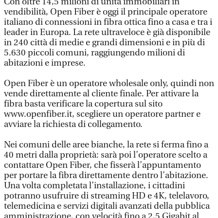
Con oltre 14,5 milioni di unità immobiliari in
vendibilità, Open Fiber è oggi il principale operatore
italiano di connessioni in fibra ottica fino a casa e tra i
leader in Europa. La rete ultraveloce è già disponibile
in 240 città di medie e grandi dimensioni e in più di
5.630 piccoli comuni, raggiungendo milioni di
abitazioni e imprese.
Open Fiber è un operatore wholesale only, quindi non
vende direttamente al cliente finale. Per attivare la
fibra basta verificare la copertura sul sito
www.openfiber.it, scegliere un operatore partner e
avviare la richiesta di collegamento.
Nei comuni delle aree bianche, la rete si ferma fino a
40 metri dalla proprietà: sarà poi l’operatore scelto a
contattare Open Fiber, che fisserà l’appuntamento
per portare la fibra direttamente dentro l’abitazione.
Una volta completata l’installazione, i cittadini
potranno usufruire di streaming HD e 4K, telelavoro,
telemedicina e servizi digitali avanzati della pubblica
amministrazione, con velocità fino a 2,5 Gigabit al