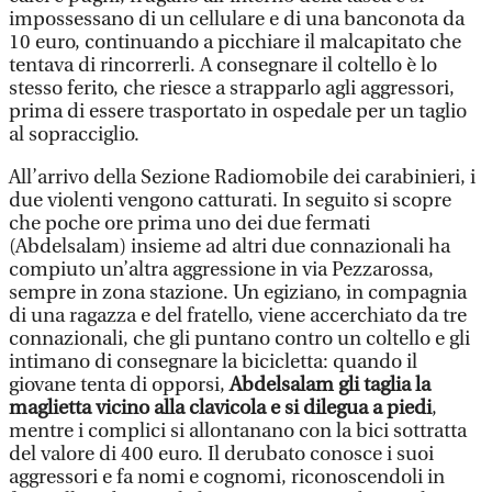
impossessano di un cellulare e di una banconota da
10 euro, continuando a picchiare il malcapitato che
tentava di rincorrerli. A consegnare il coltello è lo
stesso ferito, che riesce a strapparlo agli aggressori,
prima di essere trasportato in ospedale per un taglio
al sopracciglio.
All’arrivo della Sezione Radiomobile dei carabinieri, i
due violenti vengono catturati. In seguito si scopre
che poche ore prima uno dei due fermati
(Abdelsalam) insieme ad altri due connazionali ha
compiuto un’altra aggressione in via Pezzarossa,
sempre in zona stazione. Un egiziano, in compagnia
di una ragazza e del fratello, viene accerchiato da tre
connazionali, che gli puntano contro un coltello e gli
intimano di consegnare la bicicletta: quando il
giovane tenta di opporsi,
Abdelsalam gli taglia la
maglietta vicino alla clavicola e si dilegua a piedi
,
mentre i complici si allontanano con la bici sottratta
del valore di 400 euro. Il derubato conosce i suoi
aggressori e fa nomi e cognomi, riconoscendoli in