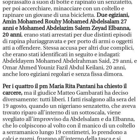
soprassalto a suon di botte e rapinato un senzatetto,
per poi accerchiare, minacciare con un coltello e
rapinare un giovane di una bicicletta.
Due egiziani,
Amin Mohamed Rouhy Mohamed Abdelsalam 27
anni e Mohamed Abdelazim Salem Zeyad Elbanna,
20 anni
, erano stati arrestati per due distinti episodi
di rapina pluriaggravata e per porto di armi o oggetti
atti a offendere. Stessa accusa per altri due complici,
che erano stati identificati in seguito e indagati:
Abdeldayem Mohamed Abdelrahman Said, 29 anni, e
Omar Ahmed Youniz Fazil Abdul Keilani, 20 anni,
anche loro egiziani regolari e senza fissa dimora.
Per i quattro il pm Maria Rita Pantani ha chiesto il
carcere,
ma il giudice Matteo Gambarati ha deciso
diversamente: tutti liberi. I fatti risalgono alla sera del
19 agosto, quando un nigeriano senzatetto, che aveva
trovato riparo all’interno di un sottoscala, viene
svegliato all’improvviso da Abdelsalam e da Elbanna,
che lo colpiscono al volto con il manico di un coltello
a serramanico lungo 19 centimetri, lo prendono a
calci e pugni, frugano all’interno della tasca e si