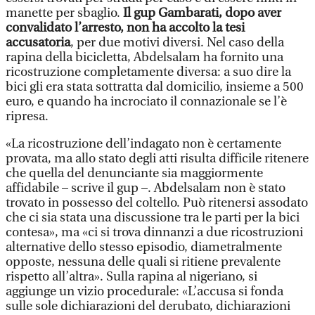
manette per sbaglio.
Il gup Gambarati, dopo aver
convalidato l’arresto, non ha accolto la tesi
accusatoria
, per due motivi diversi. Nel caso della
rapina della bicicletta, Abdelsalam ha fornito una
ricostruzione completamente diversa: a suo dire la
bici gli era stata sottratta dal domicilio, insieme a 500
euro, e quando ha incrociato il connazionale se l’è
ripresa.
«La ricostruzione dell’indagato non è certamente
provata, ma allo stato degli atti risulta difficile ritenere
che quella del denunciante sia maggiormente
affidabile – scrive il gup –. Abdelsalam non è stato
trovato in possesso del coltello. Può ritenersi assodato
che ci sia stata una discussione tra le parti per la bici
contesa», ma «ci si trova dinnanzi a due ricostruzioni
alternative dello stesso episodio, diametralmente
opposte, nessuna delle quali si ritiene prevalente
rispetto all’altra». Sulla rapina al nigeriano, si
aggiunge un vizio procedurale: «L’accusa si fonda
sulle sole dichiarazioni del derubato, dichiarazioni