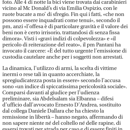
foto. Alle 4 di notte la bici viene trovata dai carabinieri
vicino al Mc Donald’s di via Emilia Ospizio, con le
ruote bucate a mo’ di sfregio. Fin qui i fatti, «che non
possono essere inquadrati come tenui», secondo il
pm, anzi «l’offesa è di particolare gravità e il valore dei
beni non è certo irrisorio, trattandosi di senza fissa
dimora». Visti i «gravi indizi di colpevolezza» e «il
pericolo di reiterazione del reato», il pm Pantani ha
invocato il carcere: «È del tutto urgente l’emissione di
custodia cautelare anche per i soggetti non arrestati.
La dinamica, l’utilizzo di armi, la scelta di vittime
inermi o rese tali in quanto accerchiate, la
spregiudicatezza posta in essere» secondo l’accusa
sono «un indice di spiccatissima pericolosità sociale».
Comparsi davanti al giudice per l’udienza
preliminare, sia Abdelsalam sia Elbanna – difesi
d’ufficio dall’avvocato Ernesto D’Andrea, sostituito
dal collega Daniele Dallara che ha chiesto la
remissione in libertà – hanno negato, affermando di
non sapere niente né del coltello né delle rapine, di
essersi trovati per strada per caso e di essere finiti in