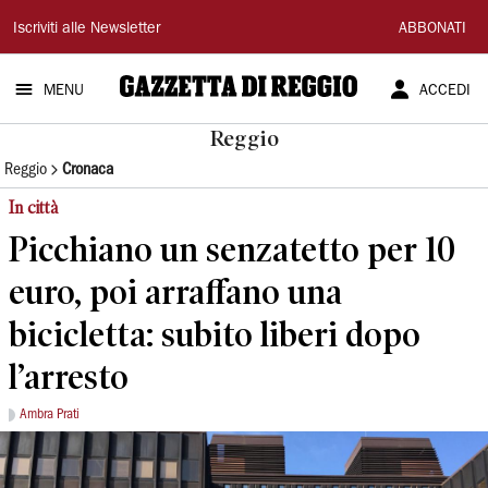
Gazzetta
Iscriviti alle Newsletter
ABBONATI
di
MENU
ACCEDI
Reggio
Reggio
Reggio
Cronaca
In città
Picchiano un senzatetto per 10
euro, poi arraffano una
bicicletta: subito liberi dopo
l’arresto
Ambra Prati