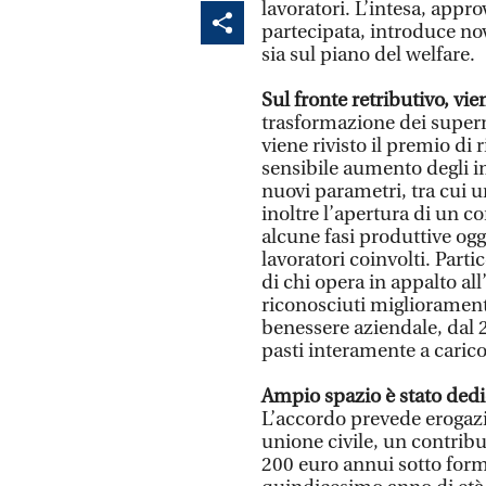
lavoratori. L’intesa, app
partecipata, introduce nov
sia sul piano del welfare.
Sul fronte retributivo, vie
trasformazione dei superm
viene rivisto il premio di 
sensibile aumento degli im
nuovi parametri, tra cui u
inoltre l’apertura di un c
alcune fasi produttive ogg
lavoratori coinvolti. Parti
di chi opera in appalto a
riconosciuti miglioramenti
benessere aziendale, dal 
pasti interamente a carico
Ampio spazio è stato dedic
L’accordo prevede erogazi
unione civile, un contribut
200 euro annui sotto form