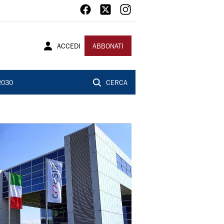
ACCEDI
ABBONATI
2030
CERCA