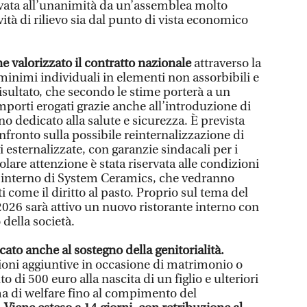
rovata all’unanimità da un’assemblea molto
ità di rilievo sia dal punto di vista economico
ne valorizzato il contratto nazionale
attraverso la
inimi individuali in elementi non assorbibili e
risultato, che secondo le stime porterà a un
porti erogati grazie anche all’introduzione di
no dedicato alla salute e sicurezza. È prevista
onfronto sulla possibile reinternalizzazione di
i esternalizzate, con garanzie sindacali per i
colare attenzione è stata riservata alle condizioni
ll’interno di System Ceramics, che vedranno
 come il diritto al pasto. Proprio sul tema del
2026 sarà attivo un nuovo ristorante interno con
 della società.
ato anche al sostegno della genitorialità.
oni aggiuntive in occasione di matrimonio o
o di 500 euro alla nascita di un figlio e ulteriori
a di welfare fino al compimento del