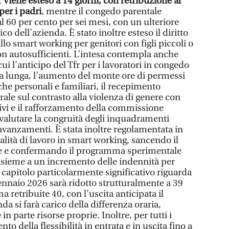
.
Viene esteso a 14 giorni, con retribuzione al
per i padri
, mentre il congedo parentale
al 60 per cento per sei mesi, con un ulteriore
co dell’azienda. È stato inoltre esteso il diritto
llo smart working per genitori con figli piccoli o
non autosufficienti. L’intesa contempla anche
 cui l’anticipo del Tfr per i lavoratori in congedo
ia lunga, l’aumento del monte ore di permessi
che personali e familiari, il recepimento
ale sul contrasto alla violenza di genere con
vi e il rafforzamento della commissione
 valutare la congruità degli inquadramenti
i avanzamenti. È stata inoltre regolamentata in
lità di lavoro in smart working, sancendo il
one e confermando il programma sperimentale
insieme a un incremento delle indennità per
n capitolo particolarmente significativo riguarda
 gennaio 2026 sarà ridotto strutturalmente a 39
ma retribuite 40, con l’uscita anticipata il
nda si farà carico della differenza oraria,
 in parte risorse proprie. Inoltre, per tutti i
to della flessibilità in entrata e in uscita fino a