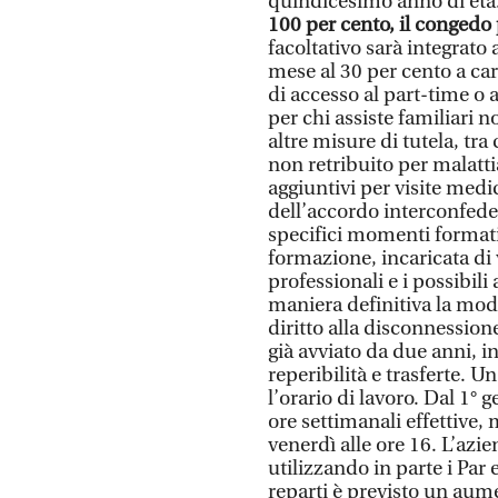
quindicesimo anno di età
100 per cento, il congedo 
facoltativo sarà integrato 
mese al 30 per cento a cari
di accesso al part-time o a
per chi assiste familiari 
altre misure di tutela, tra
non retribuito per malatt
aggiuntivi per visite medi
dell’accordo interconfeder
specifici momenti formati
formazione, incaricata di
professionali e i possibil
maniera definitiva la moda
diritto alla disconnessi
già avviato da due anni, 
reperibilità e trasferte. U
l’orario di lavoro. Dal 1°
ore settimanali effettive, 
venerdì alle ore 16. L’azie
utilizzando in parte i Par e
reparti è previsto un aumen