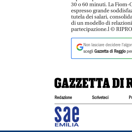
30 o 60 minuti. La Fiom-C
espresso grande soddisfazi
tutela dei salari, consolid
di un modello di relazioni
partecipazione.l © RI
Non lasciare decidere l'algor
scegli
Gazzetta di Reggio
per
Redazione
Scriveteci
P