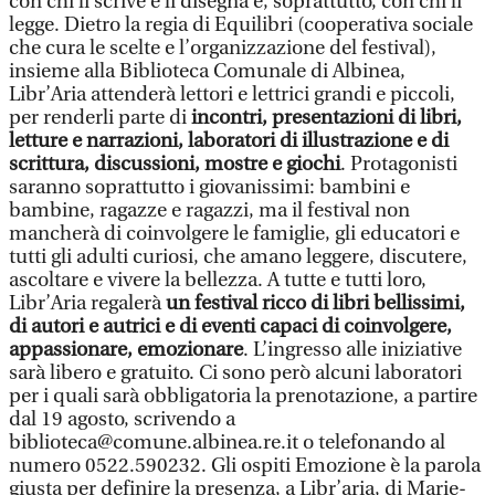
con chi li scrive e li disegna e, soprattutto, con chi li
legge. Dietro la regia di Equilibri (cooperativa sociale
che cura le scelte e l’organizzazione del festival),
insieme alla Biblioteca Comunale di Albinea,
Libr’Aria attenderà lettori e lettrici grandi e piccoli,
per renderli parte di
incontri, presentazioni di libri,
letture e narrazioni, laboratori di illustrazione e di
scrittura, discussioni, mostre e giochi
. Protagonisti
saranno soprattutto i giovanissimi: bambini e
bambine, ragazze e ragazzi, ma il festival non
mancherà di coinvolgere le famiglie, gli educatori e
tutti gli adulti curiosi, che amano leggere, discutere,
ascoltare e vivere la bellezza. A tutte e tutti loro,
Libr’Aria regalerà
un festival ricco di libri bellissimi,
di autori e autrici e di eventi capaci di coinvolgere,
appassionare, emozionare
. L’ingresso alle iniziative
sarà libero e gratuito. Ci sono però alcuni laboratori
per i quali sarà obbligatoria la prenotazione, a partire
dal 19 agosto, scrivendo a
biblioteca@comune.albinea.re.it o telefonando al
numero 0522.590232. Gli ospiti Emozione è la parola
giusta per definire la presenza, a Libr’aria, di Marie-