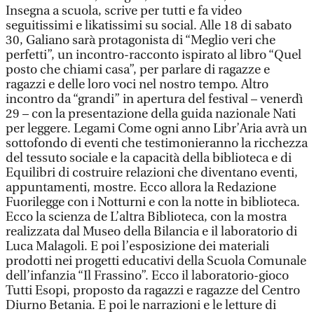
Insegna a scuola, scrive per tutti e fa video
seguitissimi e likatissimi su social. Alle 18 di sabato
30, Galiano sarà protagonista di “Meglio veri che
perfetti”, un incontro-racconto ispirato al libro “Quel
posto che chiami casa”, per parlare di ragazze e
ragazzi e delle loro voci nel nostro tempo. Altro
incontro da “grandi” in apertura del festival – venerdì
29 – con la presentazione della guida nazionale Nati
per leggere. Legami Come ogni anno Libr’Aria avrà un
sottofondo di eventi che testimonieranno la ricchezza
del tessuto sociale e la capacità della biblioteca e di
Equilibri di costruire relazioni che diventano eventi,
appuntamenti, mostre. Ecco allora la Redazione
Fuorilegge con i Notturni e con la notte in biblioteca.
Ecco la scienza de L’altra Biblioteca, con la mostra
realizzata dal Museo della Bilancia e il laboratorio di
Luca Malagoli. E poi l’esposizione dei materiali
prodotti nei progetti educativi della Scuola Comunale
dell’infanzia “Il Frassino”. Ecco il laboratorio-gioco
Tutti Esopi, proposto da ragazzi e ragazze del Centro
Diurno Betania. E poi le narrazioni e le letture di