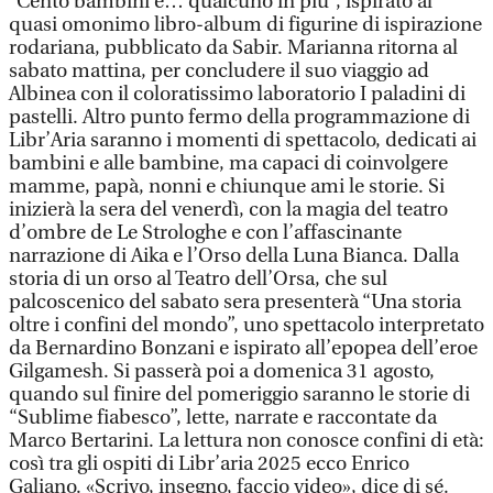
“Cento bambini e… qualcuno in più”, ispirato al
quasi omonimo libro-album di figurine di ispirazione
rodariana, pubblicato da Sabir. Marianna ritorna al
sabato mattina, per concludere il suo viaggio ad
Albinea con il coloratissimo laboratorio I paladini di
pastelli. Altro punto fermo della programmazione di
Libr’Aria saranno i momenti di spettacolo, dedicati ai
bambini e alle bambine, ma capaci di coinvolgere
mamme, papà, nonni e chiunque ami le storie. Si
inizierà la sera del venerdì, con la magia del teatro
d’ombre de Le Strologhe e con l’affascinante
narrazione di Aika e l’Orso della Luna Bianca. Dalla
storia di un orso al Teatro dell’Orsa, che sul
palcoscenico del sabato sera presenterà “Una storia
oltre i confini del mondo”, uno spettacolo interpretato
da Bernardino Bonzani e ispirato all’epopea dell’eroe
Gilgamesh. Si passerà poi a domenica 31 agosto,
quando sul finire del pomeriggio saranno le storie di
“Sublime fiabesco”, lette, narrate e raccontate da
Marco Bertarini. La lettura non conosce confini di età:
così tra gli ospiti di Libr’aria 2025 ecco Enrico
Galiano. «Scrivo, insegno, faccio video», dice di sé.