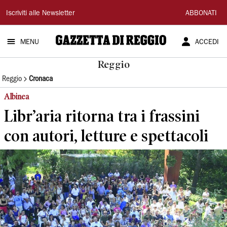
Gazzetta
Iscriviti alle Newsletter
ABBONATI
di
MENU
ACCEDI
Reggio
Reggio
Reggio
Cronaca
Albinea
Libr’aria ritorna tra i frassini
con autori, letture e spettacoli