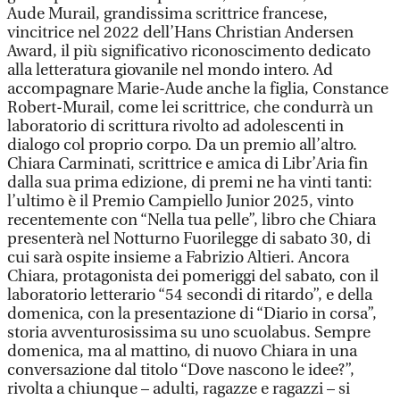
Aude Murail, grandissima scrittrice francese,
vincitrice nel 2022 dell’Hans Christian Andersen
Award, il più significativo riconoscimento dedicato
alla letteratura giovanile nel mondo intero. Ad
accompagnare Marie-Aude anche la figlia, Constance
Robert-Murail, come lei scrittrice, che condurrà un
laboratorio di scrittura rivolto ad adolescenti in
dialogo col proprio corpo. Da un premio all’altro.
Chiara Carminati, scrittrice e amica di Libr’Aria fin
dalla sua prima edizione, di premi ne ha vinti tanti:
l’ultimo è il Premio Campiello Junior 2025, vinto
recentemente con “Nella tua pelle”, libro che Chiara
presenterà nel Notturno Fuorilegge di sabato 30, di
cui sarà ospite insieme a Fabrizio Altieri. Ancora
Chiara, protagonista dei pomeriggi del sabato, con il
laboratorio letterario “54 secondi di ritardo”, e della
domenica, con la presentazione di “Diario in corsa”,
storia avventurosissima su uno scuolabus. Sempre
domenica, ma al mattino, di nuovo Chiara in una
conversazione dal titolo “Dove nascono le idee?”,
rivolta a chiunque – adulti, ragazze e ragazzi – si