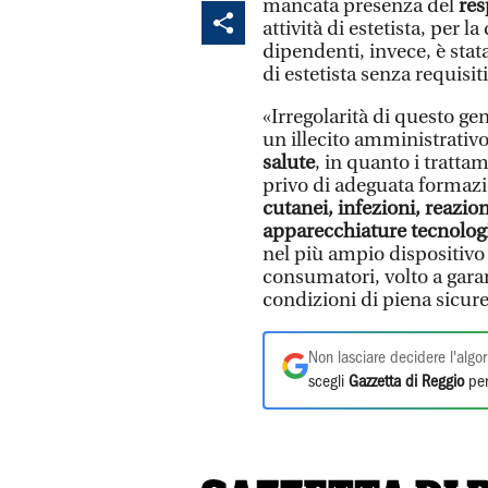
mancata presenza del
res
attività di estetista, per l
dipendenti, invece, è stata
di estetista senza requisit
«Irregolarità di questo gen
un illecito amministrativ
salute
, in quanto i trattam
privo di adeguata formazi
cutanei, infezioni, reazio
apparecchiature tecnolog
nel più ampio dispositivo d
consumatori, volto a garan
condizioni di piena sicure
Non lasciare decidere l'algor
scegli
Gazzetta di Reggio
per