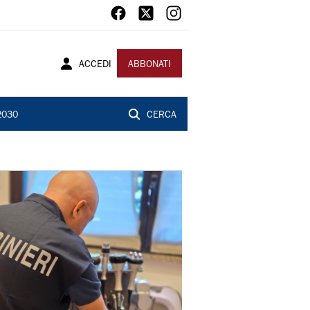
ACCEDI
ABBONATI
2030
CERCA