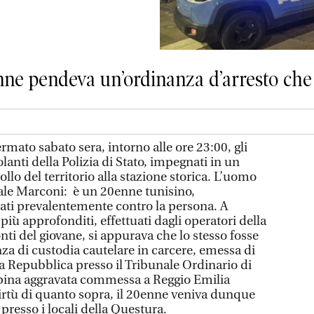
nne pendeva un’ordinanza d’arresto che 
mato sabato sera, intorno alle ore 23:00, gli
lanti della Polizia di Stato, impegnati in un
llo del territorio alla stazione storica. L’uomo
zale Marconi: è un 20enne tunisino,
eati prevalentemente contro la persona. A
 più approfonditi, effettuati dagli operatori della
onti del giovane, si appurava che lo stesso fosse
za di custodia cautelare in carcere, emessa di
la Repubblica presso il Tribunale Ordinario di
apina aggravata commessa a Reggio Emilia
rtù di quanto sopra, il 20enne veniva dunque
 presso i locali della Questura.