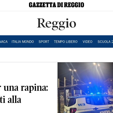
Reggio
NACA
ITALIA MONDO
SPORT
TEMPO LIBERO
VIDEO
SCUOLA 
r una rapina:
i alla