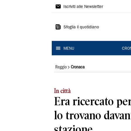
Gazzetta
Iscriviti alle Newsletter
di
Reggio
Sfoglia il quotidiano
MENU
CRO
Reggio
Cronaca
In città
Era ricercato pe
lo trovano davant
stazione