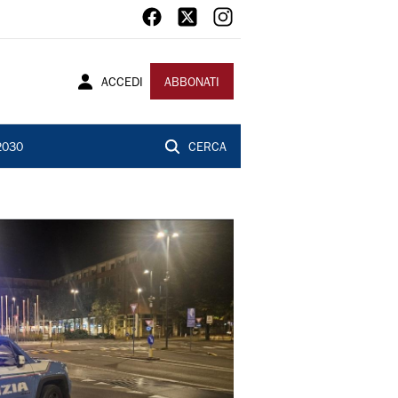
ACCEDI
ABBONATI
2030
CERCA