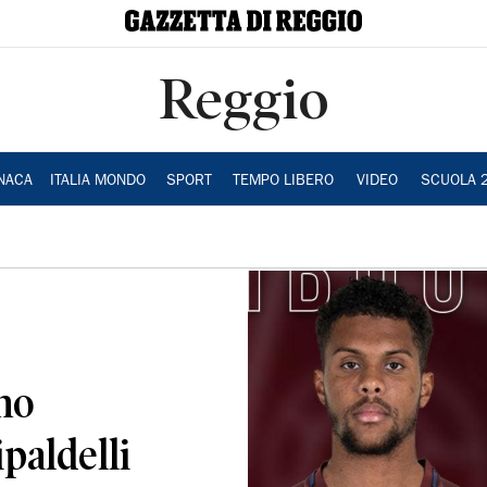
Reggio
NACA
ITALIA MONDO
SPORT
TEMPO LIBERO
VIDEO
SCUOLA 
no
paldelli