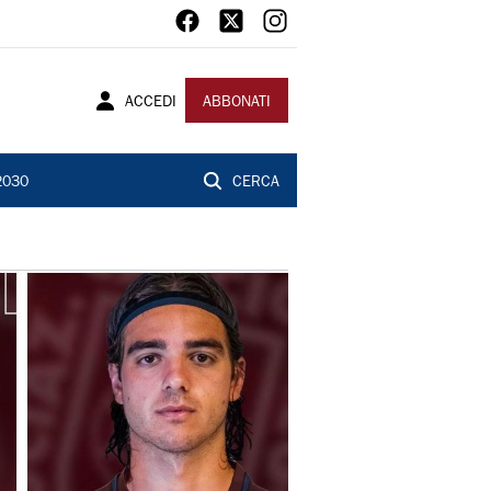
ACCEDI
ABBONATI
2030
CERCA