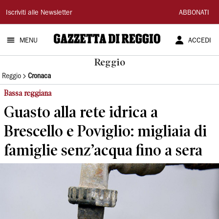
Gazzetta
Iscriviti alle Newsletter
ABBONATI
di
MENU
ACCEDI
Reggio
Reggio
Reggio
Cronaca
Bassa reggiana
Guasto alla rete idrica a
Brescello e Poviglio: migliaia di
famiglie senz’acqua fino a sera