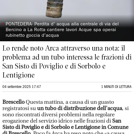
◗
PONTEDERA- Perdita d' acqua alla centrale di via del
Bercino a La Rotta cantiere lavori Acque spa operai
rubinetto goccia d'acqua
Lo rende noto Arca attraverso una nota: il
problema ad un tubo interessa le frazioni di
San Sisto di Poviglio e di Sorbolo e
Lentigione
04 settembre 2025 17:47
1 MINUTI DI LETTURA
Brescello
Questa mattina, a causa di un guasto
registratosi su
un tubo di distribuzione dell'acqua
, si
sono riscontrati diversi problemi nella regolare
erogazione del servizio idrico nelle frazioni di
San
Sisto di Poviglio e di Sorbolo e Lentigione in Comune
di Brescello
. Poco fa Arca ha reso noto che «a causa