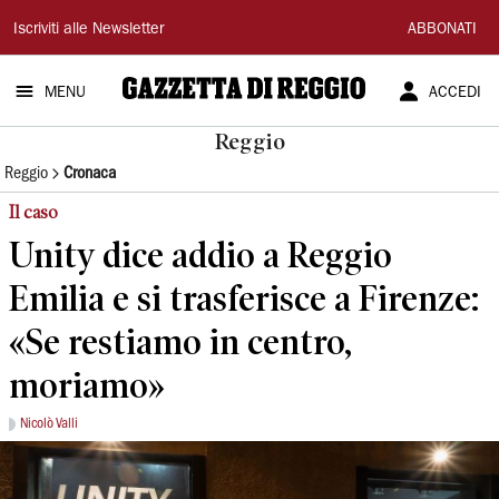
Gazzetta
Iscriviti alle Newsletter
ABBONATI
di
MENU
ACCEDI
Reggio
Reggio
Reggio
Cronaca
Il caso
Unity dice addio a Reggio
Emilia e si trasferisce a Firenze:
«Se restiamo in centro,
moriamo»
Nicolò Valli