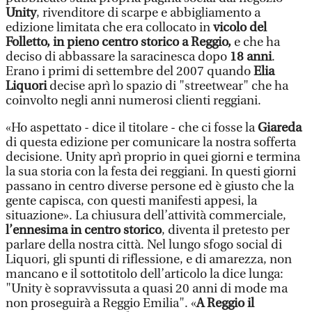
Unity
, rivenditore di scarpe e abbigliamento a
edizione limitata che era collocato in
vicolo del
Folletto, in pieno centro storico a Reggio,
e che ha
deciso di abbassare la saracinesca dopo
18 anni
.
Erano i primi di settembre del 2007 quando
Elia
Liquori
decise aprì lo spazio di "streetwear" che ha
coinvolto negli anni numerosi clienti reggiani.
«Ho aspettato - dice il titolare - che ci fosse la
Giareda
di questa edizione per comunicare la nostra sofferta
decisione. Unity aprì proprio in quei giorni e termina
la sua storia con la festa dei reggiani. In questi giorni
passano in centro diverse persone ed è giusto che la
gente capisca, con questi manifesti appesi, la
situazione». La chiusura dell’attività commerciale,
l’ennesima in centro storico
, diventa il pretesto per
parlare della nostra città. Nel lungo sfogo social di
Liquori, gli spunti di riflessione, e di amarezza, non
mancano e il sottotitolo dell’articolo la dice lunga:
"Unity è sopravvissuta a quasi 20 anni di mode ma
non proseguirà a Reggio Emilia". «
A Reggio il