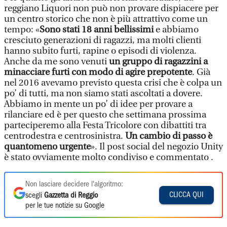
reggiano Liquori non può non provare dispiacere per
un centro storico che non è più attrattivo come un
tempo: «
Sono stati 18 anni bellissimi
e abbiamo
cresciuto generazioni di ragazzi, ma molti clienti
hanno subito furti, rapine o episodi di violenza.
Anche da me sono venuti
un gruppo di ragazzini a
minacciare furti con modo di agire prepotente
. Già
nel 2016 avevamo previsto questa crisi che è colpa un
po’ di tutti, ma non siamo stati ascoltati a dovere.
Abbiamo in mente un po’ di idee per provare a
rilanciare ed è per questo che settimana prossima
parteciperemo alla Festa Tricolore con dibattiti tra
centrodestra e centrosinistra.
Un cambio di passo è
quantomeno urgente
». Il post social del negozio Unity
è stato ovviamente molto condiviso e commentato .
Non lasciare decidere l'algoritmo:
CLICCA QUI
scegli
Gazzetta di Reggio
per le tue notizie su Google