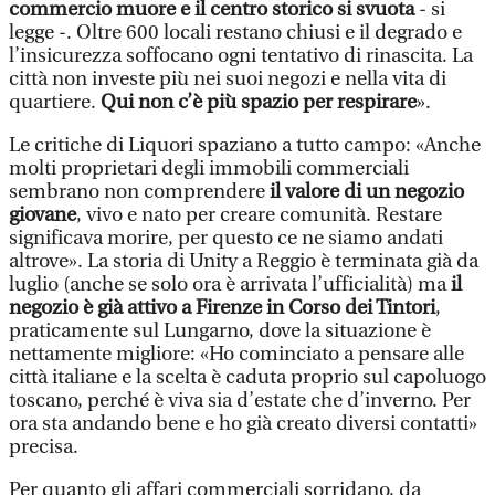
commercio muore e il centro storico si svuota
- si
legge -. Oltre 600 locali restano chiusi e il degrado e
l’insicurezza soffocano ogni tentativo di rinascita. La
città non investe più nei suoi negozi e nella vita di
quartiere.
Qui non c’è più spazio per respirare
».
Le critiche di Liquori spaziano a tutto campo: «Anche
molti proprietari degli immobili commerciali
sembrano non comprendere
il valore di un negozio
giovane
, vivo e nato per creare comunità. Restare
significava morire, per questo ce ne siamo andati
altrove». La storia di Unity a Reggio è terminata già da
luglio (anche se solo ora è arrivata l’ufficialità) ma
il
negozio è già attivo a Firenze in Corso dei Tintori
,
praticamente sul Lungarno, dove la situazione è
nettamente migliore: «Ho cominciato a pensare alle
città italiane e la scelta è caduta proprio sul capoluogo
toscano, perché è viva sia d’estate che d’inverno. Per
ora sta andando bene e ho già creato diversi contatti»
precisa.
Per quanto gli affari commerciali sorridano, da