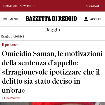
Gazzetta
Iscriviti alle Newsletter
ABBONATI
di
MENU
ACCEDI
Reggio
Reggio
Reggio
Cronaca
Il processo
Omicidio Saman, le motivazioni
della sentenza d’appello:
«Irragionevole ipotizzare che il
delitto sia stato deciso in
un’ora»
Elisa Pederzoli