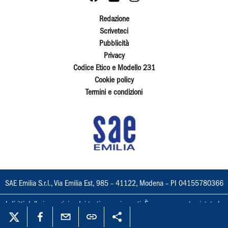
Redazione
Scriveteci
Pubblicità
Privacy
Codice Etico e Modello 231
Cookie policy
Termini e condizioni
SAE Emilia S.r.l., Via Emilia Est, 985 – 41122, Modena – PI 04155780366
I diritti delle immagini e dei testi sono riservati. È espressamente vietata la
loro riproduzione con qualsiasi mezzo e l'adattamento totale o parziale.