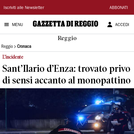
Gazzetta
Iscriviti alle Newsletter
ABBONATI
di
MENU
ACCEDI
Reggio
Reggio
Reggio
Cronaca
L’incidente
Sant’Ilario d’Enza: trovato privo
di sensi accanto al monopattino