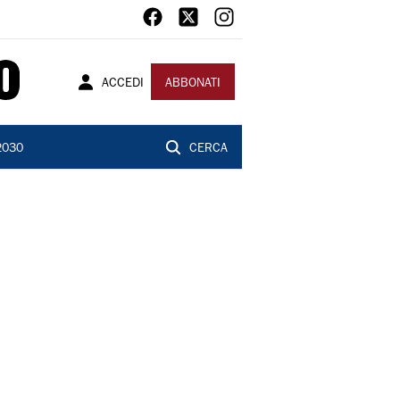
ACCEDI
ABBONATI
2030
CERCA