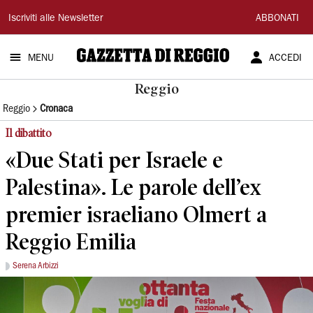
Gazzetta
Iscriviti alle Newsletter
ABBONATI
di
MENU
ACCEDI
Reggio
Reggio
Reggio
Cronaca
Il dibattito
«Due Stati per Israele e
Palestina». Le parole dell’ex
premier israeliano Olmert a
Reggio Emilia
Serena Arbizzi