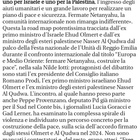
uno per Israele e uno per la Palestina
, l’ingresso degli
aiuti umanitari e un grande lavoro per realizzare un
piano di pace e sicurezza. Fermate Netanyahu, la
comunità internazionale non rimanga indifferente».
Questa la road map potentissima tracciata dall’ex
primo ministro d’Israele Ehud Olmert e dall’ex
ministro degli esteri palestinese Nasser Al Qudwa dal
palco della Festa nazionale de l’Unità di Reggio Emilia
durante il confronto internazionale dal titolo “Europa
e Medio Oriente: fermare Netanyahu, costruire la
pace”, nella sala Nilde Iotti: protagonisti del dibattito
sono stati l’ex presidente del Consiglio italiano
Romano Prodi, l’ex primo ministro israeliano Ehud
Olmert e l’ex ministro degli esteri palestinese Nasser
Al Qudwa. L’incontro, al quale hanno preso parte
anche Peppe Provenzano, deputato Pd già ministro
per il Sud nel Conte bis, i giornalisti Lucia Goracci e
Gad Lerner, ha esaminato la complessa spirale di
violenza e individuato un percorso concreto per la
costruzione della pace, sulla scia dell’accordo firmato
dagli stessi Olmert e Al Qudwa nel 2024. Non sono
mancati i contestatori e, del resto, erano attesi. “Free,