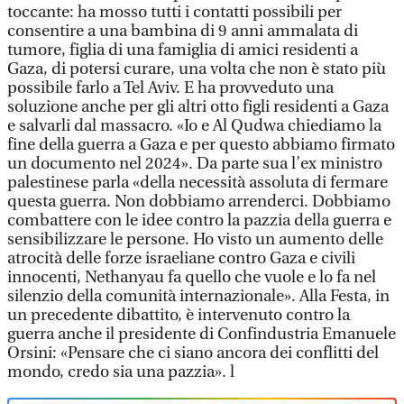
toccante: ha mosso tutti i contatti possibili per
consentire a una bambina di 9 anni ammalata di
tumore, figlia di una famiglia di amici residenti a
Gaza, di potersi curare, una volta che non è stato più
possibile farlo a Tel Aviv. E ha provveduto una
soluzione anche per gli altri otto figli residenti a Gaza
e salvarli dal massacro. «Io e Al Qudwa chiediamo la
fine della guerra a Gaza e per questo abbiamo firmato
un documento nel 2024». Da parte sua l’ex ministro
palestinese parla «della necessità assoluta di fermare
questa guerra. Non dobbiamo arrenderci. Dobbiamo
combattere con le idee contro la pazzia della guerra e
sensibilizzare le persone. Ho visto un aumento delle
atrocità delle forze israeliane contro Gaza e civili
innocenti, Nethanyau fa quello che vuole e lo fa nel
silenzio della comunità internazionale». Alla Festa, in
un precedente dibattito, è intervenuto contro la
guerra anche il presidente di Confindustria Emanuele
Orsini: «Pensare che ci siano ancora dei conflitti del
mondo, credo sia una pazzia». l