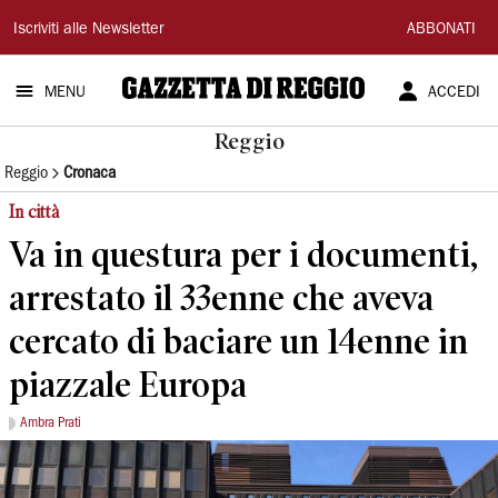
Gazzetta
Iscriviti alle Newsletter
ABBONATI
di
MENU
ACCEDI
Reggio
Reggio
Reggio
Cronaca
In città
Va in questura per i documenti,
arrestato il 33enne che aveva
cercato di baciare un 14enne in
piazzale Europa
Ambra Prati