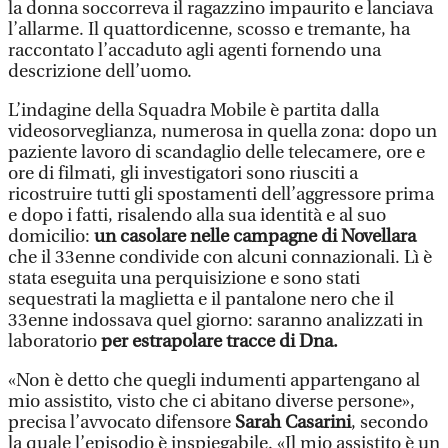
la donna soccorreva il ragazzino impaurito e lanciava
l’allarme. Il quattordicenne, scosso e tremante, ha
raccontato l’accaduto agli agenti fornendo una
descrizione dell’uomo.
L’indagine della Squadra Mobile è partita dalla
videosorveglianza, numerosa in quella zona: dopo un
paziente lavoro di scandaglio delle telecamere, ore e
ore di filmati, gli investigatori sono riusciti a
ricostruire tutti gli spostamenti dell’aggressore prima
e dopo i fatti, risalendo alla sua identità e al suo
domicilio:
un casolare nelle campagne di Novellara
che il 33enne condivide con alcuni connazionali. Lì è
stata eseguita una perquisizione e sono stati
sequestrati la maglietta e il pantalone nero che il
33enne indossava quel giorno: saranno analizzati in
laboratorio
per estrapolare tracce di Dna.
«Non è detto che quegli indumenti appartengano al
mio assistito, visto che ci abitano diverse persone»,
precisa l’avvocato difensore
Sarah Casarini
, secondo
la quale l’episodio è inspiegabile. «Il mio assistito è un