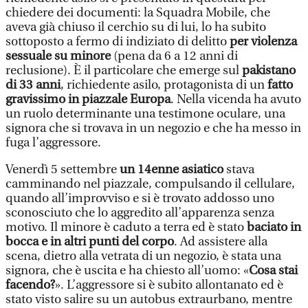
chiedere dei documenti: la Squadra Mobile, che
aveva già chiuso il cerchio su di lui, lo ha subito
sottoposto a fermo di indiziato di delitto
per violenza
sessuale su minore
(pena da 6 a 12 anni di
reclusione). È il particolare che emerge sul
pakistano
di 33 anni
, richiedente asilo, protagonista di un
fatto
gravissimo in piazzale Europa
. Nella vicenda ha avuto
un ruolo determinante una testimone oculare, una
signora che si trovava in un negozio e che ha messo in
fuga l’aggressore.
Venerdì 5 settembre
un 14enne asiatico
stava
camminando nel piazzale, compulsando il cellulare,
quando all’improvviso e si è trovato addosso uno
sconosciuto che lo aggredito all’apparenza senza
motivo. Il minore è caduto a terra ed è stato
baciato in
bocca e in altri punti del corpo
. Ad assistere alla
scena, dietro alla vetrata di un negozio, è stata una
signora, che è uscita e ha chiesto all’uomo: «
Cosa stai
facendo?
». L’aggressore si è subito allontanato ed è
stato visto salire su un autobus extraurbano, mentre