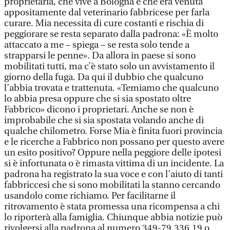
proprietaria, che vive a Bologna e che era venuta
appositamente dal veterinario fabbricese per farla
curare. Mia necessita di cure costanti e rischia di
peggiorare se resta separato dalla padrona: «È molto
attaccato a me – spiega – se resta solo tende a
strapparsi le penne». Da allora in paese si sono
mobilitati tutti, ma c’è stato solo un avvistamento il
giorno della fuga. Da qui il dubbio che qualcuno
l’abbia trovata e trattenuta. «Temiamo che qualcuno
lo abbia presa oppure che si sia spostato oltre
Fabbrico» dicono i proprietari. Anche se non è
improbabile che si sia spostata volando anche di
qualche chilometro. Forse Mia è finita fuori provincia
e le ricerche a Fabbrico non possano per questo avere
un esito positivo? Oppure nella peggiore delle ipotesi
si è infortunata o è rimasta vittima di un incidente. La
padrona ha registrato la sua voce e con l’aiuto di tanti
fabbriccesi che si sono mobilitati la stanno cercando
usandolo come richiamo. Per facilitarne il
ritrovamento è stata promessa una ricompensa a chi
lo riporterà alla famiglia. Chiunque abbia notizie può
rivolgersi alla padrona al numero 349-79.336.19 o