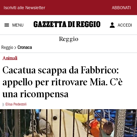
Gazzetta
Iscriviti alle Newsletter
ABBONATI
di
MENU
ACCEDI
Reggio
Reggio
Reggio
Cronaca
Animali
Cacatua scappa da Fabbrico:
appello per ritrovare Mia. C’è
una ricompensa
Elisa Pederzoli