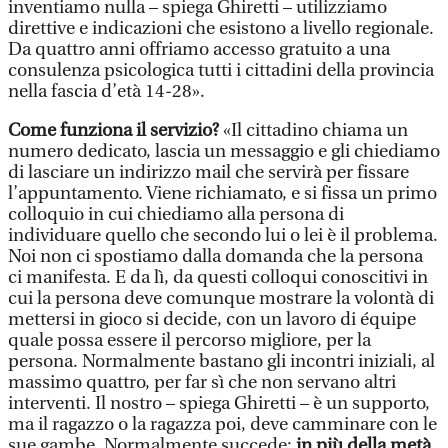
inventiamo nulla – spiega Ghiretti – utilizziamo
direttive e indicazioni che esistono a livello regionale.
Da quattro anni offriamo accesso gratuito a una
consulenza psicologica tutti i cittadini della provincia
nella fascia d’età 14-28».
Come funziona il servizio?
«Il cittadino chiama un
numero dedicato, lascia un messaggio e gli chiediamo
di lasciare un indirizzo mail che servirà per fissare
l’appuntamento. Viene richiamato, e si fissa un primo
colloquio in cui chiediamo alla persona di
individuare quello che secondo lui o lei è il problema.
Noi non ci spostiamo dalla domanda che la persona
ci manifesta. E da lì, da questi colloqui conoscitivi in
cui la persona deve comunque mostrare la volontà di
mettersi in gioco si decide, con un lavoro di équipe
quale possa essere il percorso migliore, per la
persona. Normalmente bastano gli incontri iniziali, al
massimo quattro, per far sì che non servano altri
interventi. Il nostro – spiega Ghiretti – è un supporto,
ma il ragazzo o la ragazza poi, deve camminare con le
sue gambe. Normalmente succede:
in più della metà