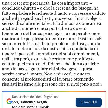
una crescente precarietà. La cosa importante –
conclude Ghiretti – è che la crescita dei bisogni ha
fatto esplodere le richieste d’aiuto e con esse è caduto
anche il pregiudizio, lo stigma, verso chi si rivolge ai
servizi di salute mentale». E la dimostrazione arriva
anche dai numeri che si porta dietro questo
fenomeno del bonus psicologo, su cui peraltro non
mancano le perplessità, dentro e fuori il sistema, «È
sicuramente la spia di un problema diffuso, che da
un lato mette in luce la nostra fatica quotidiana di
tenere il passo del mondo e dei suoi cambiamenti,
dall’altra però, e questo è certamente positivo è
caduto quel muro di diffidenza che fino a qualche
anno fa faceva guardare chi si rivolgeva a questi
servizi come il matto. Non è più così, e questo
consente ai professionisti di lavorare ottenendo
risultati insieme alle persone che si rivolgono a noi».
Non lasciare decidere l'algoritmo:
CLICCA QUI
scegli
Gazzetta di Reggio
per le tue notizie su Google