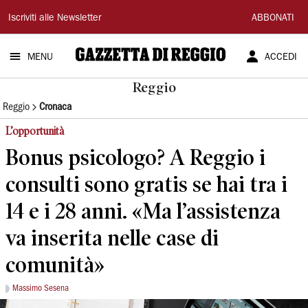
Gazzetta
Iscriviti alle Newsletter
ABBONATI
di
MENU
ACCEDI
Reggio
Reggio
Reggio
Cronaca
L’opportunità
Bonus psicologo? A Reggio i
consulti sono gratis se hai tra i
14 e i 28 anni. «Ma l’assistenza
va inserita nelle case di
comunità»
Massimo Sesena