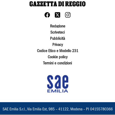
Redazione
Scriveteci
Pubblicità
Privacy
Codice Etico e Modello 231
Cookie policy
Termini e condizioni
SAE Emilia S.r.l., Via Emilia Est, 985 – 41122, Modena – PI 04155780366