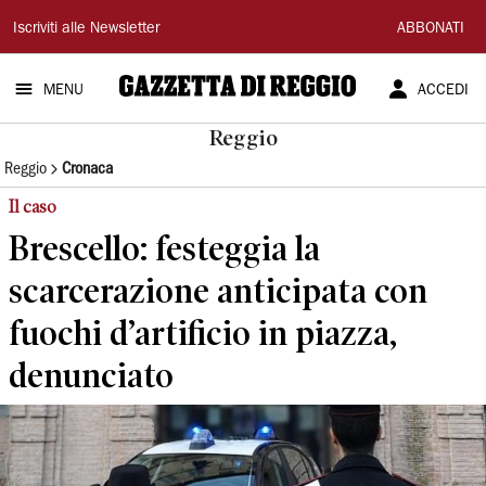
Gazzetta
Iscriviti alle Newsletter
ABBONATI
di
MENU
ACCEDI
Reggio
Reggio
Reggio
Cronaca
Il caso
Brescello: festeggia la
scarcerazione anticipata con
fuochi d’artificio in piazza,
denunciato