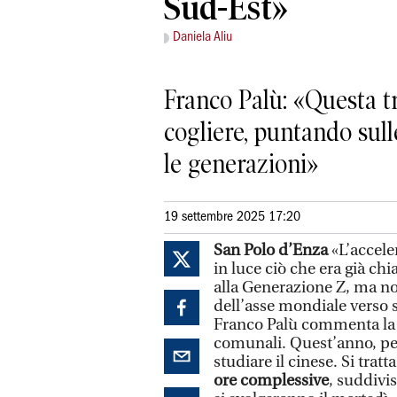
Sud-Est»
Daniela Aliu
Franco Palù: «Questa t
cogliere, puntando sul
le generazioni»
19 settembre 2025 17:20
San Polo d’Enza
«L’accele
in luce ciò che era già chi
alla Generazione Z, ma no
dell’asse mondiale verso s
Franco Palù commenta la n
comunali. Quest’anno, per 
studiare il cinese. Si tratta
ore complessive
, suddivi