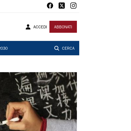
ACCEDI
ABBONATI
2030
CERCA