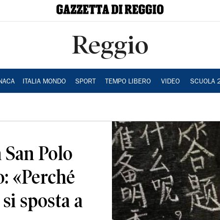
Reggio
NACA
ITALIA MONDO
SPORT
TEMPO LIBERO
VIDEO
SCUOLA 
a San Polo
o: «Perché
si sposta a