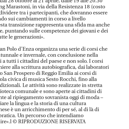
dal 28 ottobre al 21 aprile, dalle 19 alle 20.30
ing Marastoni, in via della Resistenza 18 (costo
ividere tra i partecipanti, che dovranno essere
endo sui cambiamenti in corso a livello
sta transizione rappresenta una sfida ma anche
e, puntando sulle competenze dei giovani e dei
tte le generazioni».
n Polo d’Enza organizza una serie di corsi che
utunnale e invernale, con conclusione nella
a tutti i cittadini del paese e non solo. I corsi
iere alla scrittura autobiografica, dai laboratori
ro San Prospero di Reggio Emilia ai corsi di
la civica di musica Sesto Rocchi, fino alla
dizionali. Le attività sono realizzate in stretta
ioteca comunale e sono aperte ai cittadini di
nte al ripiegamento sovranista oggi di moda –
iare la lingua e la storia di una cultura
ese è un arricchimento di per sé, al di là di
pratica. Un percorso che intendiamo
dire».l © RIPRODUZIONE RISERVATA