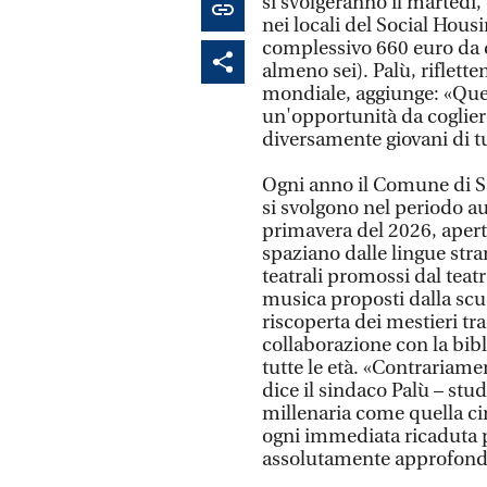
si svolgeranno il martedì, 
nei locali del Social Hous
complessivo 660 euro da d
almeno sei). Palù, riflett
mondiale, aggiunge: «Que
un'opportunità da coglier
diversamente giovani di tu
Ogni anno il Comune di Sa
si svolgono nel periodo a
primavera del 2026, aperti 
spaziano dalle lingue stran
teatrali promossi dal teat
musica proposti dalla scuo
riscoperta dei mestieri tra
collaborazione con la bibl
tutte le età. «Contrariame
dice il sindaco Palù – stud
millenaria come quella cin
ogni immediata ricaduta 
assolutamente approfon