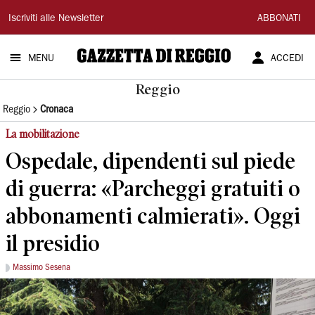
Gazzetta
Iscriviti alle Newsletter
ABBONATI
di
MENU
ACCEDI
Reggio
Reggio
Reggio
Cronaca
La mobilitazione
Ospedale, dipendenti sul piede
di guerra: «Parcheggi gratuiti o
abbonamenti calmierati». Oggi
il presidio
Massimo Sesena