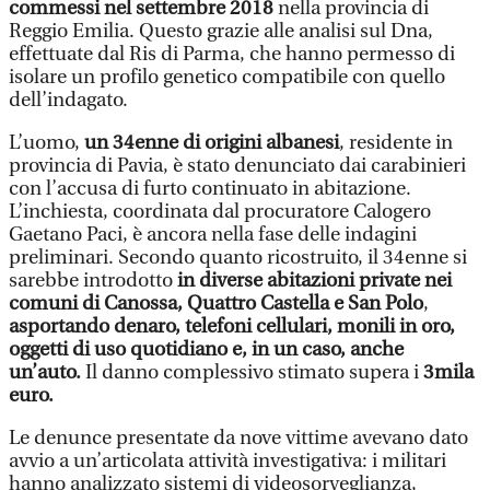
commessi nel settembre 2018
nella provincia di
Reggio Emilia. Questo grazie alle analisi sul Dna,
effettuate dal Ris di Parma, che hanno permesso di
isolare un profilo genetico compatibile con quello
dell’indagato.
L’uomo,
un 34enne di origini albanesi
, residente in
provincia di Pavia, è stato denunciato dai carabinieri
con l’accusa di furto continuato in abitazione.
L’inchiesta, coordinata dal procuratore Calogero
Gaetano Paci, è ancora nella fase delle indagini
preliminari. Secondo quanto ricostruito, il 34enne si
sarebbe introdotto
in diverse abitazioni private nei
comuni di Canossa, Quattro Castella e San Polo
,
asportando denaro, telefoni cellulari, monili in oro,
oggetti di uso quotidiano e, in un caso, anche
un’auto.
Il danno complessivo stimato supera i
3mila
euro.
Le denunce presentate da nove vittime avevano dato
avvio a un’articolata attività investigativa: i militari
hanno analizzato sistemi di videosorveglianza,