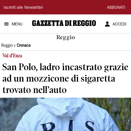
Gazzetta
Iscriviti alle Newsletter
ABBONATI
di
MENU
ACCEDI
Reggio
Reggio
Reggio
Cronaca
Val d’Enza
San Polo, ladro incastrato grazie
ad un mozzicone di sigaretta
trovato nell’auto