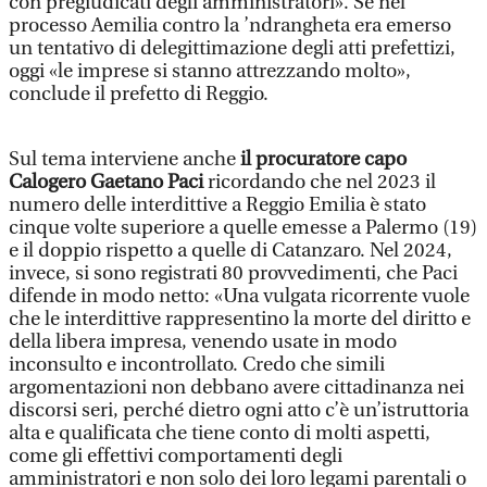
con pregiudicati degli amministratori». Se nel
processo Aemilia contro la ’ndrangheta era emerso
un tentativo di delegittimazione degli atti prefettizi,
oggi «le imprese si stanno attrezzando molto»,
conclude il prefetto di Reggio.
Sul tema interviene anche
il procuratore capo
Calogero Gaetano Paci
ricordando che nel 2023 il
numero delle interdittive a Reggio Emilia è stato
cinque volte superiore a quelle emesse a Palermo (19)
e il doppio rispetto a quelle di Catanzaro. Nel 2024,
invece, si sono registrati 80 provvedimenti, che Paci
difende in modo netto: «Una vulgata ricorrente vuole
che le interdittive rappresentino la morte del diritto e
della libera impresa, venendo usate in modo
inconsulto e incontrollato. Credo che simili
argomentazioni non debbano avere cittadinanza nei
discorsi seri, perché dietro ogni atto c’è un’istruttoria
alta e qualificata che tiene conto di molti aspetti,
come gli effettivi comportamenti degli
amministratori e non solo dei loro legami parentali o