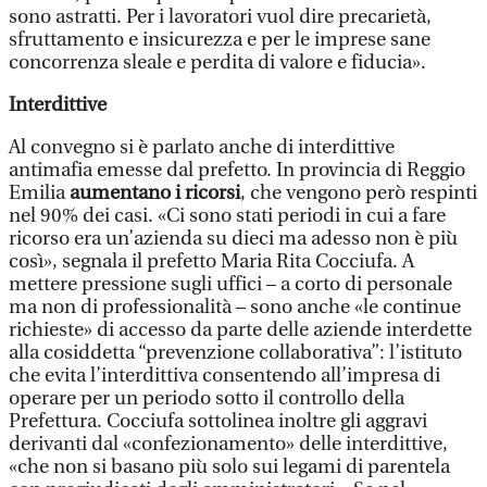
sono astratti. Per i lavoratori vuol dire precarietà,
sfruttamento e insicurezza e per le imprese sane
concorrenza sleale e perdita di valore e fiducia».
Interdittive
Al convegno si è parlato anche di interdittive
antimafia emesse dal prefetto. In provincia di Reggio
Emilia
aumentano i ricorsi
, che vengono però respinti
nel 90% dei casi. «Ci sono stati periodi in cui a fare
ricorso era un’azienda su dieci ma adesso non è più
così», segnala il prefetto Maria Rita Cocciufa. A
mettere pressione sugli uffici – a corto di personale
ma non di professionalità – sono anche «le continue
richieste» di accesso da parte delle aziende interdette
alla cosiddetta “prevenzione collaborativa”: l’istituto
che evita l’interdittiva consentendo all’impresa di
operare per un periodo sotto il controllo della
Prefettura. Cocciufa sottolinea inoltre gli aggravi
derivanti dal «confezionamento» delle interdittive,
«che non si basano più solo sui legami di parentela