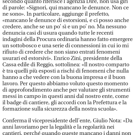
secondo quanto riferisce l'agenzia Dire, non usa giri
di parole: «Signori, qui mancano le denunce. Non ce
ne sono». In particolare, aggiunge il prefetto,
«mancano le denunce di estorsioni, e ci posso anche
credere, anche se un po’ sì e un po’ no. Ma nessuno
denuncia casi di usura quando tutte le recenti
indagini della Procura ordinaria hanno fatto emergere
un sottobosco e una serie di connessioni in cui io mi
rifiuto di credere che non siano entrati fenomeni
usurari ed estorsivi». Enrico Zini, presidente della
Cassa edile di Reggio, sottolinea: «Il nostro comparto
è tra quelli più esposti a rischi di fenomeni che nulla
hanno a che vedere con la buona impresa e il buon
lavoro. Per questo abbiamo voluto questo momento
di approfondimento anche per valutare gli strumenti
messi in campo in questi anni dal nostro ente, come
il badge di cantiere, gli accordi con la Prefettura e la
formazione sulla sicurezza della nostra scuola».
Conferma il vicepresidente dell’ente, Giulio Nota: «Da
anni lavoriamo per la legalità e la regolarità nei
cantieri, perché quando queste mancano i danni non