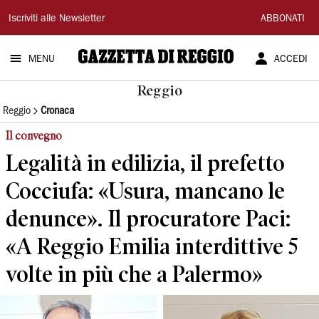
Gazzetta
Iscriviti alle Newsletter
ABBONATI
di
MENU
ACCEDI
Reggio
Reggio
Reggio
Cronaca
Il convegno
Legalità in edilizia, il prefetto
Cocciufa: «Usura, mancano le
denunce». Il procuratore Paci:
«A Reggio Emilia interdittive 5
volte in più che a Palermo»