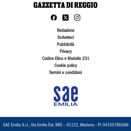
Redazione
Scriveteci
Pubblicità
Privacy
Codice Etico e Modello 231
Cookie policy
Termini e condizioni
SAE Emilia S.r.l., Via Emilia Est, 985 – 41122, Modena – PI 04155780366