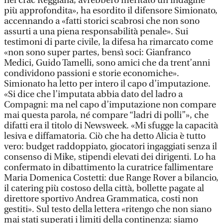
nel crac Reggiana, avrebbero meritato un’indagine
più approfondita», ha esordito il difensore Simionato,
accennando a «fatti storici scabrosi che non sono
assurti a una piena responsabilità penale». Sui
testimoni di parte civile, la difesa ha rimarcato come
«non sono super partes, bensì soci: Gianfranco
Medici, Guido Tamelli, sono amici che da trent’anni
condividono passioni e storie economiche».
Simionato ha letto per intero il capo d’imputazione.
«Si dice che l’imputata abbia dato del ladro a
Compagni: ma nel capo d’imputazione non compare
mai questa parola, né compare “ladri di polli”», che
difatti era il titolo di Newsweek. «Mi sfugge la capacità
lesiva e diffamatoria. Ciò che ha detto Alicia è tutto
vero: budget raddoppiato, giocatori ingaggiati senza il
consenso di Mike, stipendi elevati dei dirigenti. Lo ha
confermato in dibattimento la curatrice fallimentare
Maria Domenica Costetti: due Range Rover a bilancio,
il catering più costoso della città, bollette pagate al
direttore sportivo Andrea Grammatica, costi non
gestiti». Sul testo della lettera «ritengo che non siano
mai stati superati i limiti della continenza: siamo