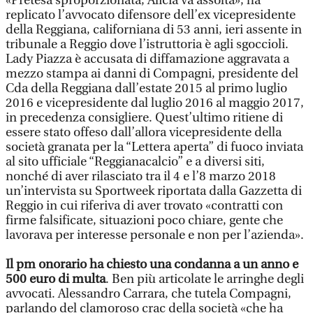
«Pretesa sproporzionata, Alicia va assolta», ha
replicato l’avvocato difensore dell’ex vicepresidente
della Reggiana, californiana di 53 anni, ieri assente in
tribunale a Reggio dove l’istruttoria è agli sgoccioli.
Lady Piazza è accusata di diffamazione aggravata a
mezzo stampa ai danni di Compagni, presidente del
Cda della Reggiana dall’estate 2015 al primo luglio
2016 e vicepresidente dal luglio 2016 al maggio 2017,
in precedenza consigliere. Quest’ultimo ritiene di
essere stato offeso dall’allora vicepresidente della
società granata per la “Lettera aperta” di fuoco inviata
al sito ufficiale “Reggianacalcio” e a diversi siti,
nonché di aver rilasciato tra il 4 e l’8 marzo 2018
un’intervista su Sportweek riportata dalla Gazzetta di
Reggio in cui riferiva di aver trovato «contratti con
firme falsificate, situazioni poco chiare, gente che
lavorava per interesse personale e non per l’azienda».
Il pm onorario ha chiesto una condanna a un anno e
500 euro di multa
. Ben più articolate le arringhe degli
avvocati. Alessandro Carrara, che tutela Compagni,
parlando del clamoroso crac della società «che ha