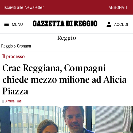
Gazzetta
Iscriviti alle Newsletter
ABBONATI
di
MENU
ACCEDI
Reggio
Reggio
Reggio
Cronaca
Il processo
Crac Reggiana, Compagni
chiede mezzo milione ad Alicia
Piazza
Ambra Prati