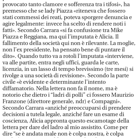
provocato tanto clamore e sofferenza tra i tifosi», ha
premesso che se lady Piazza «riteneva che fossero
stati commessi dei reati, poteva sporgere denuncia e
agire legalmente: invece ha scelto di rendere noti i
fatti». Secondo Carrara «si fa confusione tra Mike
Piazza e Reggiana, ma qui l’imputata è Alicia. Il
fallimento della società qui non è rilevante. La moglie,
non l’ex presidente, ha pensato bene di puntare il
dito». Quando tutto va a rotoli l’imputata «interviene,
va alle partite, entra negli uffici, guarda le carte,
licenzia, in un lasso di tempo brevissimo (tre mesi) si
rivolge a una società di revisione». Secondo la parte
civile «è evidente e determinante l’intento
diffamatorio. Nella lettera non fa il nome, ma è
notorio che dietro i “ladri di polli” ci fossero Maurizio
Franzone (direttore generale, ndr) e Compagni».
Secondo Carrara «anziché preoccuparsi di prendere
decisioni a tutela legale, anziché fare un esame di
coscienza, Alicia appronta questo escamotage della
lettera per dare del ladro al mio assistito. Come per
dire “se è andata male non è colpa nostra, è colpa