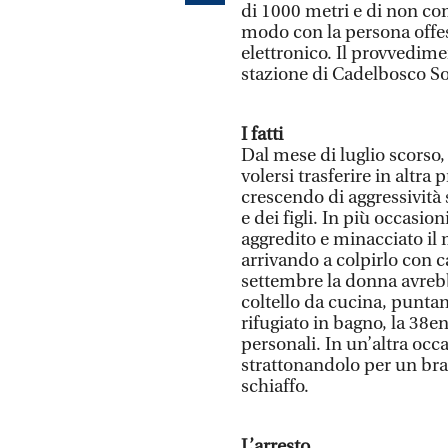
di 1000 metri e di non co
modo con la persona offes
elettronico. Il provvedime
stazione di Cadelbosco S
I fatti
Dal mese di luglio scorso
volersi trasferire in altr
crescendo di aggressività 
e dei figli. In più occasi
aggredito e minacciato il 
arrivando a colpirlo con ca
settembre la donna avreb
coltello da cucina, puntan
rifugiato in bagno, la 38e
personali. In un’altra occa
strattonandolo per un brac
schiaffo.
L’arresto