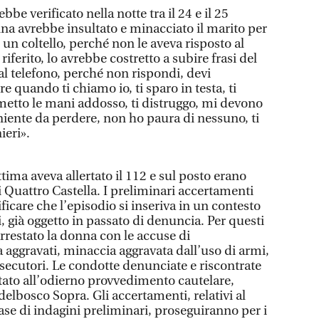
bbe verificato nella notte tra il 24 e il 25
a avrebbe insultato e minacciato il marito per
un coltello, perché non le aveva risposto al
iferito, lo avrebbe costretto a subire frasi del
al telefono, perché non rispondi, devi
e quando ti chiamo io, ti sparo in testa, ti
i metto le mani addosso, ti distruggo, mi devono
niente da perdere, non ho paura di nessuno, ti
ieri».
ttima aveva allertato il 112 e sul posto erano
di Quattro Castella. I preliminari accertamenti
ficare che l’episodio si inseriva in un contesto
i, già oggetto in passato di denuncia. Per questi
arrestato la donna con le accuse di
 aggravati, minaccia aggravata dall’uso di armi,
ersecutori. Le condotte denunciate e riscontrate
tato all’odierno provvedimento cautelare,
delbosco Sopra. Gli accertamenti, relativi al
se di indagini preliminari, proseguiranno per i