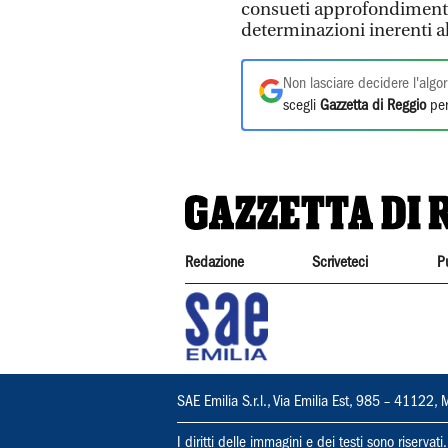
consueti approfondimenti i
determinazioni inerenti al
Non lasciare decidere l'algor
scegli
Gazzetta di Reggio
per
Redazione
Scriveteci
P
SAE Emilia S.r.l., Via Emilia Est, 985 – 411
I diritti delle immagini e dei testi sono riserva