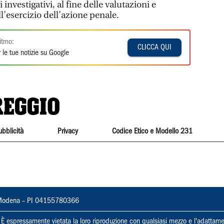
nvestigativi, al fine delle valutazioni e
l’esercizio dell’azione penale.
itmo:
CLICCA QUI
 le tue notizie su Google
ubblicità
Privacy
Codice Etico e Modello 231
22, Modena – PI 04155780366
ti. È espressamente vietata la loro riproduzione con qualsiasi mezzo e l'adattame