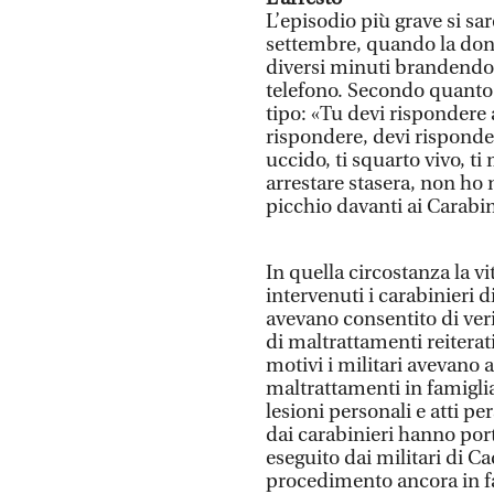
L’episodio più grave si sare
settembre, quando la donn
diversi minuti brandendo 
telefono. Secondo quanto r
tipo: «Tu devi rispondere 
rispondere, devi risponder
uccido, ti squarto vivo, t
arrestare stasera, non ho 
picchio davanti ai Carabin
In quella circostanza la vi
intervenuti i carabinieri 
avevano consentito di veri
di maltrattamenti reiterat
motivi i militari avevano 
maltrattamenti in famiglia
lesioni personali e atti p
dai carabinieri hanno por
eseguito dai militari di Ca
procedimento ancora in fa