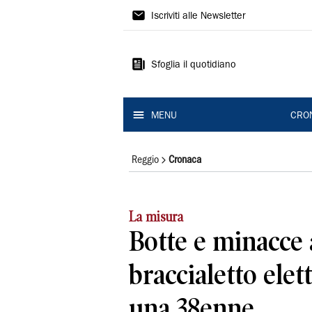
Gazzetta
Iscriviti alle Newsletter
di
Reggio
Sfoglia il quotidiano
MENU
CRO
Reggio
Cronaca
La misura
Botte e minacce 
braccialetto elet
una 38enne