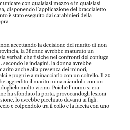
municare con qualsiasi mezzo e in qualsiasi
a, disponendo l’applicazione del braccialetto
nto è stato eseguito dai carabinieri della
opra.
, non accettando la decisione del marito di non
a provincia, la 38enne avrebbe maturato un
sia verbali che fisiche nei confronti del coniuge
oni, secondo le indagini, la donna avrebbe
marito anche alla presenza dei minori,
lci e pugni e a minacciarlo con un coltello. Il 20
be aggredito il marito minacciandolo con un
doglielo molto vicino. Poiché l’uomo si era
nne ha sfondato la porta, provocandogli lesioni
sione, lo avrebbe picchiato davanti ai figli,
cio e colpendolo tra il collo e la faccia con uno