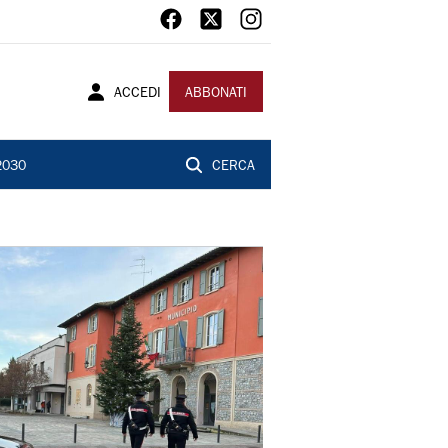
ACCEDI
ABBONATI
2030
CERCA