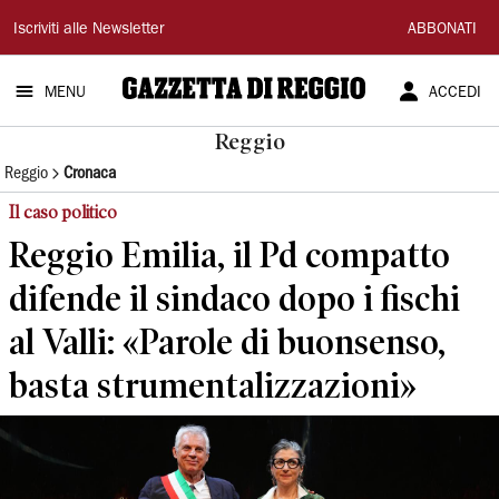
Gazzetta
Iscriviti alle Newsletter
ABBONATI
di
MENU
ACCEDI
Reggio
Reggio
Reggio
Cronaca
Il caso politico
Reggio Emilia, il Pd compatto
difende il sindaco dopo i fischi
al Valli: «Parole di buonsenso,
basta strumentalizzazioni»