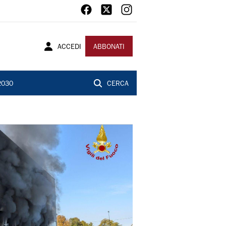
ACCEDI
ABBONATI
2030
CERCA