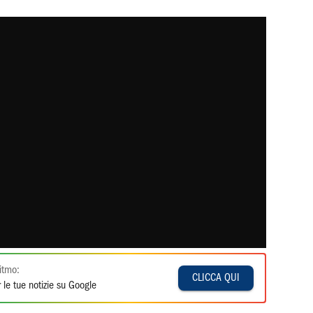
itmo:
CLICCA QUI
 le tue notizie su Google