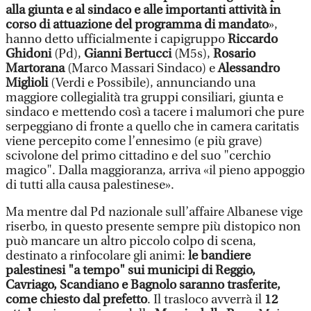
alla giunta e al sindaco e alle importanti attività in
corso di attuazione del programma di mandato
»,
hanno detto ufficialmente i capigruppo
Riccardo
Ghidoni
(Pd),
Gianni Bertucci
(M5s),
Rosario
Martorana
(Marco Massari Sindaco) e
Alessandro
Miglioli
(Verdi e Possibile), annunciando una
maggiore collegialità tra gruppi consiliari, giunta e
sindaco e mettendo così a tacere i malumori che pure
serpeggiano di fronte a quello che in camera caritatis
viene percepito come l’ennesimo (e più grave)
scivolone del primo cittadino e del suo "cerchio
magico". Dalla maggioranza, arriva «il pieno appoggio
di tutti alla causa palestinese».
Ma mentre dal Pd nazionale sull’affaire Albanese vige
riserbo, in questo presente sempre più distopico non
può mancare un altro piccolo colpo di scena,
destinato a rinfocolare gli animi:
le bandiere
palestinesi "a tempo" sui municipi di Reggio,
Cavriago, Scandiano e Bagnolo saranno trasferite,
come chiesto dal prefetto
. Il trasloco avverrà il
12