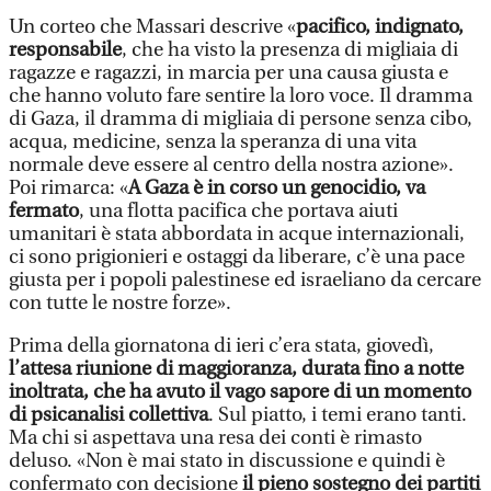
Un corteo che Massari descrive «
pacifico, indignato,
responsabile
, che ha visto la presenza di migliaia di
ragazze e ragazzi, in marcia per una causa giusta e
che hanno voluto fare sentire la loro voce. Il dramma
di Gaza, il dramma di migliaia di persone senza cibo,
acqua, medicine, senza la speranza di una vita
normale deve essere al centro della nostra azione».
Poi rimarca: «
A Gaza è in corso un genocidio, va
fermato
, una flotta pacifica che portava aiuti
umanitari è stata abbordata in acque internazionali,
ci sono prigionieri e ostaggi da liberare, c’è una pace
giusta per i popoli palestinese ed israeliano da cercare
con tutte le nostre forze».
Prima della giornatona di ieri c’era stata, giovedì,
l’attesa riunione di maggioranza, durata fino a notte
inoltrata, che ha avuto il vago sapore di un momento
di psicanalisi collettiva
. Sul piatto, i temi erano tanti.
Ma chi si aspettava una resa dei conti è rimasto
deluso. «Non è mai stato in discussione e quindi è
confermato con decisione
il pieno sostegno dei partiti