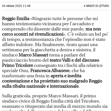
04 ottobre 2025 11:48
4 MINUTI DI LETTURA
Reggio Emilia
«Ringrazio tutte le persone che mi
hanno testimoniato vicinanza per l’accaduto e
comprendo chi dissente dalle mie parole,
ma non
cerco scontri né rivendicazioni
». C’è voluto un bel po’
di tempo, a testimonianza che l’episodio non è stato
affatto indolore. Ma finalmente, tirato quasi una
settimana per la giacchetta a destra e sinistra, il
sindaco
Marco Massari
torna a parlare del
pasticciaccio brutto del
teatro Valli e del discusso
Primo Tricolore
consegnato tra i fischi alla relatrice
speciale Onu,
Francesca Albanese
, che ha
trasformato una festa in
aperta e inedita
contestazione e ha proiettato suo malgrado Reggio
sulla ribalta nazionale e internazionale
.
Sulla graticola, proprio Marco Massari, il primo
sindaco civico di Reggio Emilia città del Tricolore,
osannato o vituperato dai media di mezzo mondo sia