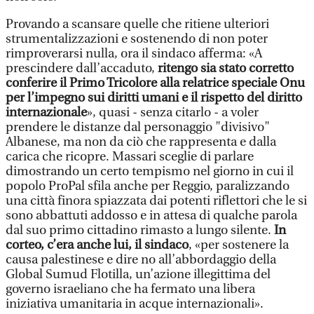
Provando a scansare quelle che ritiene ulteriori
strumentalizzazioni e sostenendo di non poter
rimproverarsi nulla, ora il sindaco afferma: «A
prescindere dall’accaduto,
ritengo sia stato corretto
conferire il Primo Tricolore alla relatrice speciale Onu
per l’impegno sui diritti umani e il rispetto del diritto
internazionale
», quasi - senza citarlo - a voler
prendere le distanze dal personaggio "divisivo"
Albanese, ma non da ciò che rappresenta e dalla
carica che ricopre. Massari sceglie di parlare
dimostrando un certo tempismo nel giorno in cui il
popolo ProPal sfila anche per Reggio, paralizzando
una città finora spiazzata dai potenti riflettori che le si
sono abbattuti addosso e in attesa di qualche parola
dal suo primo cittadino rimasto a lungo silente.
In
corteo, c’era anche lui, il sindaco
, «per sostenere la
causa palestinese e dire no all’abbordaggio della
Global Sumud Flotilla, un’azione illegittima del
governo israeliano che ha fermato una libera
iniziativa umanitaria in acque internazionali».