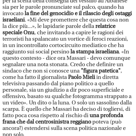
per la scelta della consegna del vessillo ad Albanese
sia per le parole pronunciate sul palco, quando ha
invocato
la fine del genocidio e il rilascio degli ostaggi
israeliani
. «Mi deve promettere che questa cosa non
la dice più...», le lapidarie parole della
relatrice
speciale Onu
, che invitando a capire le ragioni dei
terroristi ha spalancato un vortice di feroci reazioni,
in un incontrollato cortocircuito mediatico che ha
raggiunto sui social persino
la stampa israeliana
. «In
questo contesto - dice ora Massari - devo comunque
segnalare una nota stonata. Credo che definire un
sindaco che non si conosce una
"figura patetica"
,
come ha fatto il giornalista
Paolo Mieli
in diretta
televisiva passando dal piano politico a quello
personale, sia un giudizio a dir poco superficiale e
offensivo, basato su qualche fotogramma strappato a
un video». Un dito o la luna. O solo un sassolino dalla
scarpa. È quello che Massari ha deciso di togliersi, di
fatto poca cosa rispetto al rischio di
una profonda
frana che dal centrosinistra reggiano
poteva (può
ancora?) estendersi sulla scena politica nazionale e
non solo.