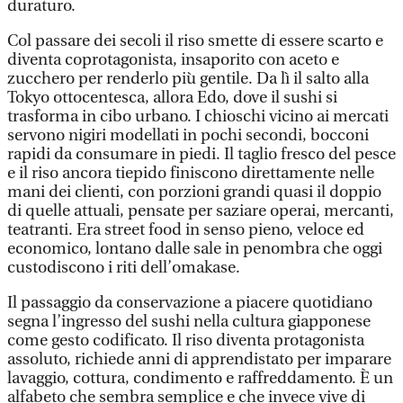
duraturo.
Col passare dei secoli il riso smette di essere scarto e
diventa coprotagonista, insaporito con aceto e
zucchero per renderlo più gentile. Da lì il salto alla
Tokyo ottocentesca, allora Edo, dove il sushi si
trasforma in cibo urbano. I chioschi vicino ai mercati
servono nigiri modellati in pochi secondi, bocconi
rapidi da consumare in piedi. Il taglio fresco del pesce
e il riso ancora tiepido finiscono direttamente nelle
mani dei clienti, con porzioni grandi quasi il doppio
di quelle attuali, pensate per saziare operai, mercanti,
teatranti. Era street food in senso pieno, veloce ed
economico, lontano dalle sale in penombra che oggi
custodiscono i riti dell’omakase.
Il passaggio da conservazione a piacere quotidiano
segna l’ingresso del sushi nella cultura giapponese
come gesto codificato. Il riso diventa protagonista
assoluto, richiede anni di apprendistato per imparare
lavaggio, cottura, condimento e raffreddamento. È un
alfabeto che sembra semplice e che invece vive di