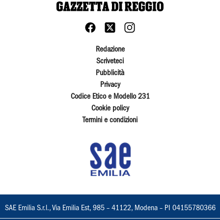
Redazione
Scriveteci
Pubblicità
Privacy
Codice Etico e Modello 231
Cookie policy
Termini e condizioni
SAE Emilia S.r.l., Via Emilia Est, 985 – 41122, Modena – PI 04155780366