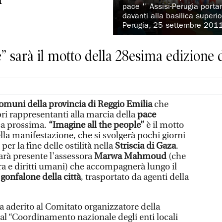
pace '' Assisi-Perugia port
davanti alla basilica superi
Perugia, 25 settembre 201
e” sarà il motto della 28esima edizione 
Comuni della provincia di Reggio Emilia
che
ri rappresentanti alla marcia della
pace
a prossima.
“Imagine all the people”
è il motto
lla manifestazione, che si svolgerà pochi giorni
per la fine delle ostilità nella
Striscia di Gaza
.
arà presente l'assessora
Marwa Mahmoud
(che
ra e diritti umani) che accompagnerà lungo il
 gonfalone della città
, trasportato da agenti della
 aderito al Comitato organizzatore della
l “Coordinamento nazionale degli enti locali