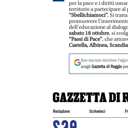
per la pace e i diritti uman
territorio a partecipare 
“Sbellichiamoci”.
Si tratt
promuovere l'inseriment
dell'educazione al dialogo 
sabato 18 ottobre
, si svo
“Passi di Pace”
, che attra
Castella, Albinea, Scandi
Non lasciare decidere l'algor
scegli
Gazzetta di Reggio
per
Redazione
Scriveteci
P