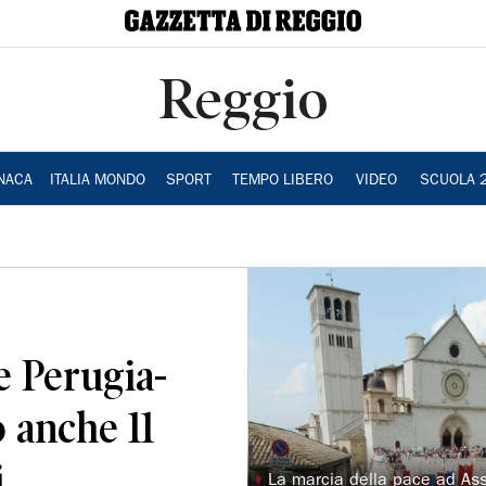
Reggio
NACA
ITALIA MONDO
SPORT
TEMPO LIBERO
VIDEO
SCUOLA 
e Perugia-
o anche 11
i
◗
La marcia della pace ad Assi