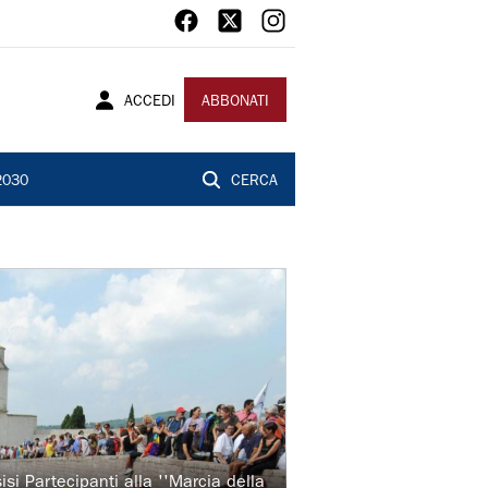
ACCEDI
ABBONATI
2030
CERCA
si Partecipanti alla ''Marcia della