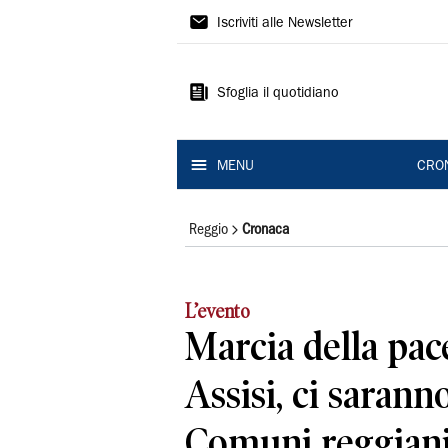
Gazzetta
Iscriviti alle Newsletter
di
Reggio
Sfoglia il quotidiano
MENU
CRO
Reggio
Cronaca
L’evento
Marcia della pac
Assisi, ci sarann
Comuni reggian