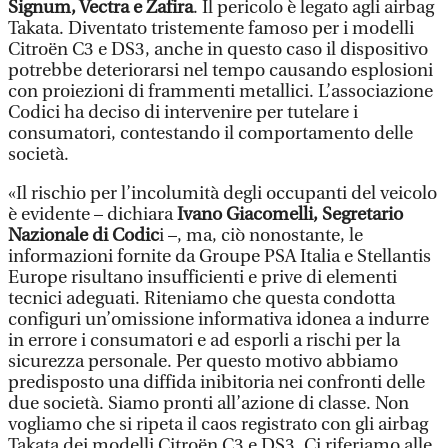
Signum, Vectra e Zafira
. Il pericolo è legato agli airbag
Takata. Diventato tristemente famoso per i modelli
Citroën C3 e DS3, anche in questo caso il dispositivo
potrebbe deteriorarsi nel tempo causando esplosioni
con proiezioni di frammenti metallici. L’associazione
Codici ha deciso di intervenire per tutelare i
consumatori, contestando il comportamento delle
società.
«Il rischio per l’incolumità degli occupanti del veicolo
è evidente – dichiara
Ivano Giacomelli, Segretario
Nazionale di Codic
i –, ma, ciò nonostante, le
informazioni fornite da Groupe PSA Italia e Stellantis
Europe risultano insufficienti e prive di elementi
tecnici adeguati. Riteniamo che questa condotta
configuri un’omissione informativa idonea a indurre
in errore i consumatori e ad esporli a rischi per la
sicurezza personale. Per questo motivo abbiamo
predisposto una diffida inibitoria nei confronti delle
due società. Siamo pronti all’azione di classe. Non
vogliamo che si ripeta il caos registrato con gli airbag
Takata dei modelli Citroën C3 e DS3. Ci riferiamo alle