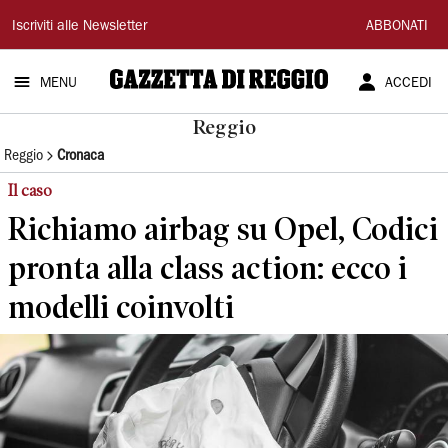
Gazzetta
Iscriviti alle Newsletter
ABBONATI
di
MENU
ACCEDI
Reggio
Reggio
Reggio
Cronaca
Il caso
Richiamo airbag su Opel, Codici
pronta alla class action: ecco i
modelli coinvolti