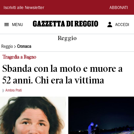
Gazzetta
Iscriviti alle Newsletter
ABBONATI
di
MENU
ACCEDI
Reggio
Reggio
Reggio
Cronaca
Tragedia a Bagno
Sbanda con la moto e muore a
52 anni. Chi era la vittima
Ambra Prati