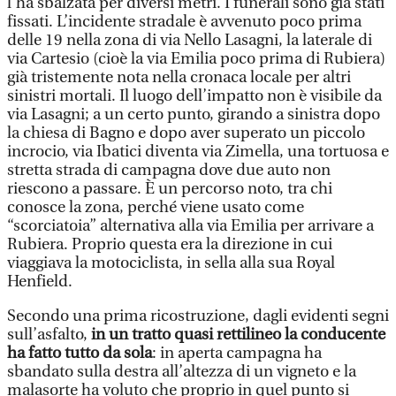
l’ha sbalzata per diversi metri. I funerali sono già stati
fissati. L’incidente stradale è avvenuto poco prima
delle 19 nella zona di via Nello Lasagni, la laterale di
via Cartesio (cioè la via Emilia poco prima di Rubiera)
già tristemente nota nella cronaca locale per altri
sinistri mortali. Il luogo dell’impatto non è visibile da
via Lasagni; a un certo punto, girando a sinistra dopo
la chiesa di Bagno e dopo aver superato un piccolo
incrocio, via Ibatici diventa via Zimella, una tortuosa e
stretta strada di campagna dove due auto non
riescono a passare. È un percorso noto, tra chi
conosce la zona, perché viene usato come
“scorciatoia” alternativa alla via Emilia per arrivare a
Rubiera. Proprio questa era la direzione in cui
viaggiava la motociclista, in sella alla sua Royal
Henfield.
Secondo una prima ricostruzione, dagli evidenti segni
sull’asfalto,
in un tratto quasi rettilineo la conducente
ha fatto tutto da sola
: in aperta campagna ha
sbandato sulla destra all’altezza di un vigneto e la
malasorte ha voluto che proprio in quel punto si