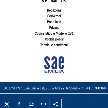
Redazione
Scriveteci
Pubblicità
Privacy
Codice Etico e Modello 231
Cookie policy
Termini e condizioni
SAE Emilia S.r.l., Via Emilia Est, 985 – 41122, Modena – PI 04155780366
I diritti delle immagini e dei testi sono riservati. È espressamente vietata la
loro riproduzione con qualsiasi mezzo e l'adattamento totale o parziale.