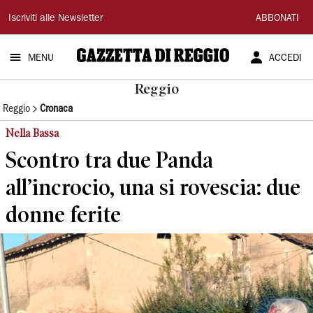
Gazzetta
Iscriviti alle Newsletter
ABBONATI
di
MENU
ACCEDI
Reggio
Reggio
Reggio
Cronaca
Nella Bassa
Scontro tra due Panda
all’incrocio, una si rovescia: due
donne ferite