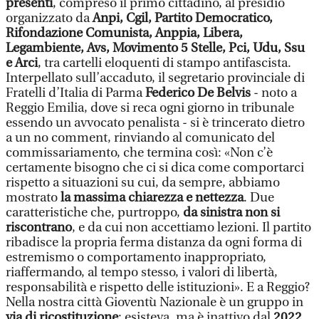
presenti
, compreso il primo cittadino, al presidio
organizzato da
Anpi, Cgil, Partito Democratico,
Rifondazione Comunista, Anppia, Libera,
Legambiente, Avs, Movimento 5 Stelle, Pci, Udu, Ssu
e Arci
, tra cartelli eloquenti di stampo antifascista.
Interpellato sull’accaduto, il segretario provinciale di
Fratelli d’Italia di Parma
Federico De Belvis
- noto a
Reggio Emilia, dove si reca ogni giorno in tribunale
essendo un avvocato penalista - si è trincerato dietro
a un no comment, rinviando al comunicato del
commissariamento, che termina così: «Non c’è
certamente bisogno che ci si dica come comportarci
rispetto a situazioni su cui, da sempre, abbiamo
mostrato
la massima chiarezza e nettezza
. Due
caratteristiche che, purtroppo,
da sinistra non si
riscontrano
, e da cui non accettiamo lezioni. Il partito
ribadisce la propria ferma distanza da ogni forma di
estremismo o comportamento inappropriato,
riaffermando, al tempo stesso, i valori di libertà,
responsabilità e rispetto delle istituzioni». E a Reggio?
Nella nostra città Gioventù Nazionale è un gruppo in
via di ricostituzione
: esisteva, ma è inattivo dal
2022
.