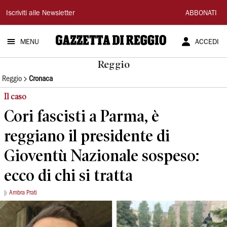
Gazzetta
Iscriviti alle Newsletter
ABBONATI
di
MENU
ACCEDI
Reggio
Reggio
Reggio
Cronaca
Il caso
Cori fascisti a Parma, è
reggiano il presidente di
Gioventù Nazionale sospeso:
ecco di chi si tratta
Ambra Prati