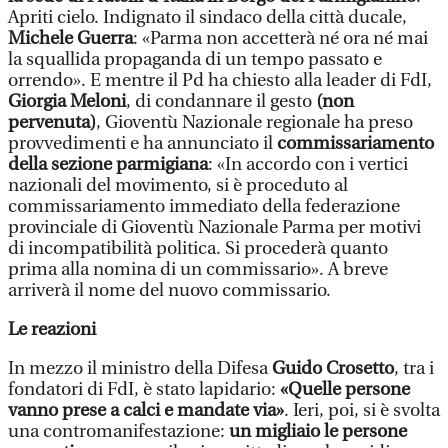
Apriti cielo. Indignato il sindaco della città ducale,
Michele Guerra
: «Parma non accetterà né ora né mai
la squallida propaganda di un tempo passato e
orrendo». E mentre il Pd ha chiesto alla leader di FdI,
Giorgia Meloni
, di condannare il gesto
(non
pervenuta)
, Gioventù Nazionale regionale ha preso
provvedimenti e ha annunciato il
commissariamento
della sezione parmigiana
: «In accordo con i vertici
nazionali del movimento, si è proceduto al
commissariamento immediato della federazione
provinciale di Gioventù Nazionale Parma per motivi
di incompatibilità politica. Si procederà quanto
prima alla nomina di un commissario». A breve
arriverà il nome del nuovo commissario.
Le reazioni
In mezzo il ministro della Difesa
Guido Crosetto
, tra i
fondatori di FdI, è stato lapidario:
«Quelle persone
vanno prese a calci e mandate via»
. Ieri, poi, si è svolta
una contromanifestazione:
un migliaio le persone