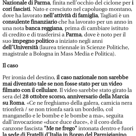
Nazionale di Parma
, finita nell’occhio del ciclone per
i
cori fascisti
. Nato e cresciuto nel capoluogo montano,
dove ha lavorato
nell’attività di famiglia
, Tagliati è un
consulente finanziario
che ha lavorato per un anno in
una nota
banca reggiana
, prima di cambiare istituto
di credito e di trasferirsi a
Parma
, dove è noto per il
suo
impegno politico
a iniziato negli anni
dell’Università
(laurea triennale in Scienze Politiche,
magistrale a Bologna in Mass Media e Politica).
Il caso
Per ironia del destino,
il caso nazionale non sarebbe
mai diventato tale se non fosse stato per un video
filmato con il cellulare
. Il video sarebbe stato girato la
sera del
28 ottobre scorso, anniversario della Marcia
su Roma
. «Ce ne freghiamo della galera, camicia nera
trionferà / se non trionfa sarà un bordello, col
manganello e le bombe e le bombe a ma», seguita
dall’invocazione «duce duce duce», è il coro della
canzone fascista
"Me ne frego"
intonata dentro e fuori
la sede di Fratelli d’Italia in Borgo del Parmigianino
.