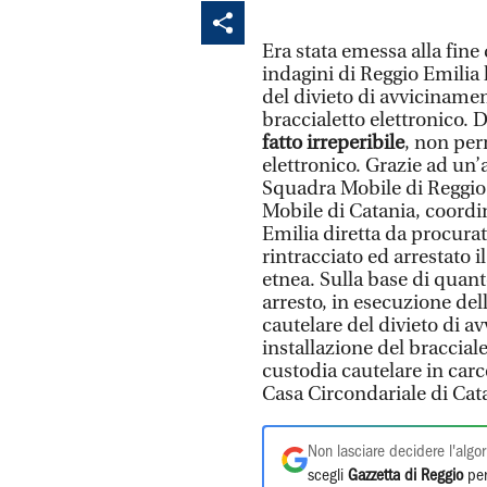
Era stata emessa alla fine
indagini di Reggio Emilia
del divieto di avviciname
braccialetto elettronico.
fatto irreperibile
, non per
elettronico. Grazie ad un’a
Squadra Mobile di Reggio 
Mobile di Catania, coordi
Emilia diretta da procura
rintracciato ed arrestato i
etnea. Sulla base di quant
arresto, in esecuzione del
cautelare del divieto di a
installazione del bracciale
custodia cautelare in car
Casa Circondariale di Cata
Non lasciare decidere l'algor
scegli
Gazzetta di Reggio
per