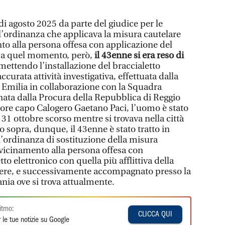
 di agosto 2025 da parte del giudice per le
 l’ordinanza che applicava la misura cautelare
nto alla persona offesa con applicazione del
 Da quel momento, però,
il 43enne si era reso di
mettendo l’installazione del braccialetto
ccurata attività investigativa, effettuata dalla
Emilia in collaborazione con la Squadra
nata dalla Procura della Repubblica di Reggio
tore capo Calogero Gaetano Paci, l’uomo è stato
l 31 ottobre scorso mentre si trovava nella città
o sopra, dunque, il 43enne è stato tratto in
l’ordinanza di sostituzione della misura
vvicinamento alla persona offesa con
tto elettronico con quella più afflittiva della
cere, e successivamente accompagnato presso la
nia ove si trova attualmente.
itmo:
CLICCA QUI
 le tue notizie su Google