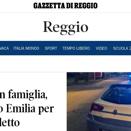
Reggio
NACA
ITALIA MONDO
SPORT
TEMPO LIBERO
VIDEO
SCUOLA 
n famiglia,
o Emilia per
letto