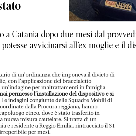
stato
ato a Catania dopo due mesi dal provved
potesse avvicinarsi all’ex moglie e il di
tario di un’ordinanza che imponeva il divieto di
e, con l’applicazione del braccialetto
i un’indagine per maltrattamenti in famiglia.
i permesso l’installazione del dispositivo e si
. Le indagini congiunte delle Squadre Mobili di
coordinate dalla Procura reggiana, hanno
capoluogo etneo, dove è stato trasferito in
a nuova misura cautelare. Si tratta di un
ia e residente a Reggio Emilia, rintracciato il 31
irreperibile per mesi.