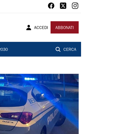
ACCEDI
ABBONATI
2030
CERCA