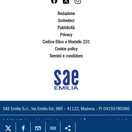
Redazione
Scriveteci
Pubblicità
Privacy
Codice Etico e Modello 231
Cookie policy
Termini e condizioni
SAE Emilia S.r.l., Via Emilia Est, 985 – 41122, Modena – PI 04155780366
I diritti delle immagini e dei testi sono riservati. È espressamente vietata la
loro riproduzione con qualsiasi mezzo e l'adattamento totale o parziale.