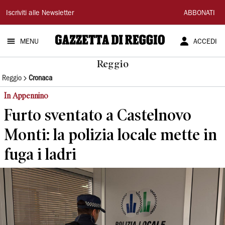
Gazzetta
Iscriviti alle Newsletter
ABBONATI
di
MENU
ACCEDI
Reggio
Reggio
Reggio
Cronaca
In Appennino
Furto sventato a Castelnovo
Monti: la polizia locale mette in
fuga i ladri