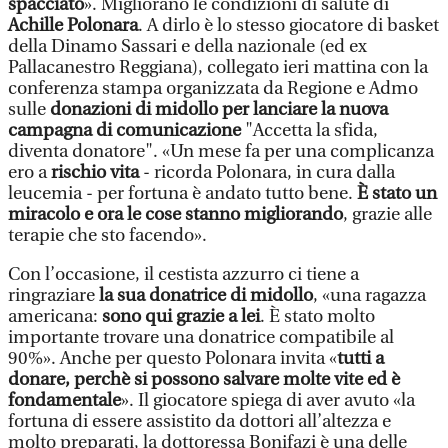
spacciato
». Migliorano le condizioni di salute di
Achille Polonara
. A dirlo è lo stesso giocatore di basket
della Dinamo Sassari e della nazionale (ed ex
Pallacanestro Reggiana), collegato ieri mattina con la
conferenza stampa organizzata da Regione e Admo
sulle
donazioni di midollo per lanciare la nuova
campagna di comunicazione
"Accetta la sfida,
diventa donatore". «Un mese fa per una complicanza
ero a
rischio vita
- ricorda Polonara, in cura dalla
leucemia - per fortuna è andato tutto bene.
È stato un
miracolo e ora le cose stanno migliorando
, grazie alle
terapie che sto facendo».
Con l’occasione, il cestista azzurro ci tiene a
ringraziare
la sua donatrice di midollo
, «una ragazza
americana:
sono qui grazie a lei
. È stato molto
importante trovare una donatrice compatibile al
90%». Anche per questo Polonara invita «
tutti a
donare, perchè si possono salvare molte vite ed è
fondamentale
». Il giocatore spiega di aver avuto «la
fortuna di essere assistito da dottori all’altezza e
molto preparati, la dottoressa Bonifazi è una delle