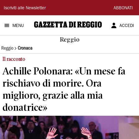
Gazzetta
Iscriviti alle Newsletter
ABBONATI
di
MENU
ACCEDI
Reggio
Reggio
Reggio
Cronaca
Il racconto
Achille Polonara: «Un mese fa
rischiavo di morire. Ora
miglioro, grazie alla mia
donatrice»