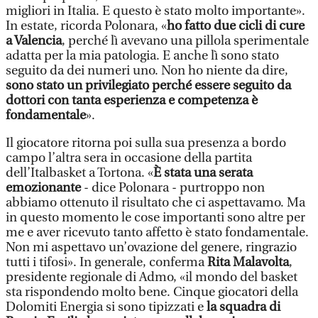
migliori in Italia. E questo è stato molto importante».
In estate, ricorda Polonara, «
ho fatto due cicli di cure
a Valencia
, perché lì avevano una pillola sperimentale
adatta per la mia patologia. E anche lì sono stato
seguito da dei numeri uno. Non ho niente da dire,
sono stato un privilegiato perché essere seguito da
dottori con tanta esperienza e competenza è
fondamentale
».
Il giocatore ritorna poi sulla sua presenza a bordo
campo l’altra sera in occasione della partita
dell’Italbasket a Tortona. «
È stata una serata
emozionante
- dice Polonara - purtroppo non
abbiamo ottenuto il risultato che ci aspettavamo. Ma
in questo momento le cose importanti sono altre per
me e aver ricevuto tanto affetto è stato fondamentale.
Non mi aspettavo un’ovazione del genere, ringrazio
tutti i tifosi». In generale, conferma
Rita Malavolta
,
presidente regionale di Admo, «il mondo del basket
sta rispondendo molto bene. Cinque giocatori della
Dolomiti Energia si sono tipizzati e
la squadra di