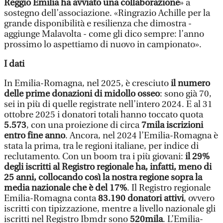
Reggio Emilia ha avviato una collaborazione
» a
sostegno dell’associazione. «Ringrazio Achille per la
grande disponibilità e resilienza che dimostra -
aggiunge Malavolta - come gli dico sempre: l’anno
prossimo lo aspettiamo di nuovo in campionato».
I dati
In Emilia-Romagna, nel 2025, è cresciuto
il numero
delle prime donazioni di midollo osseo
: sono già 70,
sei in più di quelle registrate nell’intero 2024. E al 31
ottobre 2025 i donatori totali hanno toccato quota
5.573
, con una proiezione di circa
7mila iscrizioni
entro fine anno
. Ancora, nel 2024 l’Emilia-Romagna è
stata la prima, tra le regioni italiane, per indice di
reclutamento. Con un boom tra i più giovani:
il 29%
degli iscritti al Registro regionale ha, infatti, meno di
25 anni, collocando così la nostra regione sopra la
media nazionale che è del 17%
. Il Registro regionale
Emilia-Romagna conta
83.190 donatori attivi
, ovvero
iscritti con tipizzazione, mentre a livello nazionale gli
iscritti nel Registro Ibmdr sono
520mila
. L’Emilia-