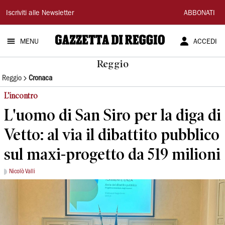
Gazzetta
Iscriviti alle Newsletter
ABBONATI
di
MENU
ACCEDI
Reggio
Reggio
Reggio
Cronaca
L’incontro
L'uomo di San Siro per la diga di
Vetto: al via il dibattito pubblico
sul maxi-progetto da 519 milioni
Nicolò Valli