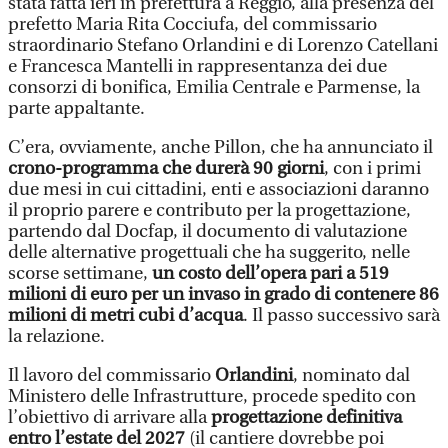
stata fatta ieri in prefettura a Reggio, alla presenza del
prefetto Maria Rita Cocciufa, del commissario
straordinario Stefano Orlandini e di Lorenzo Catellani
e Francesca Mantelli in rappresentanza dei due
consorzi di bonifica, Emilia Centrale e Parmense, la
parte appaltante.
C’era, ovviamente, anche Pillon, che ha annunciato il
crono-programma che durerà 90 giorni
, con i primi
due mesi in cui cittadini, enti e associazioni daranno
il proprio parere e contributo per la progettazione,
partendo dal Docfap, il documento di valutazione
delle alternative progettuali che ha suggerito, nelle
scorse settimane,
un costo dell’opera pari a 519
milioni di euro per un invaso in grado di contenere 86
milioni di metri cubi d’acqua
. Il passo successivo sarà
la relazione.
Il lavoro del commissario
Orlandini
, nominato dal
Ministero delle Infrastrutture, procede spedito con
l’obiettivo di arrivare alla
progettazione definitiva
entro l’estate del 2027
(il cantiere dovrebbe poi