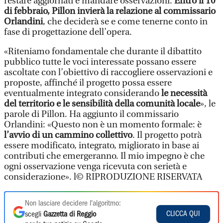
restare aggiornati e mandare osservazioni.
Entro il 10
di febbraio, Pillon invierà la relazione al commissario
Orlandini
, che deciderà se e come tenerne conto in
fase di progettazione dell’opera.
«Riteniamo fondamentale che durante il dibattito
pubblico tutte le voci interessate possano essere
ascoltate con l’obiettivo di raccogliere osservazioni e
proposte, affinché il progetto possa essere
eventualmente integrato considerando
le necessità
del territorio e le sensibilità della comunità locale
», le
parole di Pillon. Ha aggiunto il commissario
Orlandini: «Questo non è un momento formale: è
l’avvio di un cammino collettivo
. Il progetto potrà
essere modificato, integrato, migliorato in base ai
contributi che emergeranno. Il mio impegno è che
ogni osservazione venga ricevuta con serietà e
considerazione». l© RIPRODUZIONE RISERVATA
Non lasciare decidere l'algoritmo:
CLICCA QUI
scegli
Gazzetta di Reggio