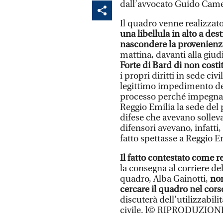
dall’avvocato Guido Came
Il quadro venne realizzato
una libellula in alto a dest
nascondere la provenienz
mattina, davanti alla giud
Forte di Bard di non costit
i propri diritti in sede ci
legittimo impedimento del
processo perché impegnato
Reggio Emilia la sede del 
difese che avevano solleva
difensori avevano, infatti
fatto spettasse a Reggio E
Il fatto contestato come 
la consegna al corriere de
quadro, Alba Gainotti,
non
cercare il quadro nel cors
discuterà dell’utilizzabil
civile. l© RIPRODUZION