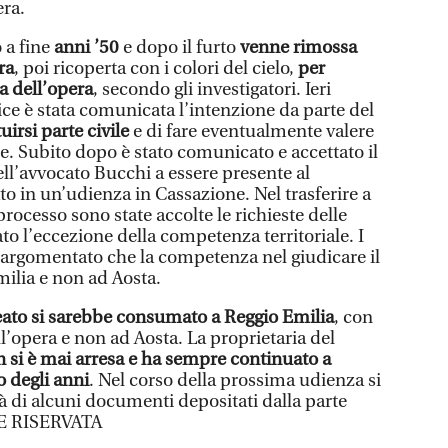
ra.
 a fine
anni ’50
e dopo il furto
venne rimossa
ra
, poi ricoperta con i colori del cielo,
per
a dell’opera
, secondo gli investigatori. Ieri
ice è stata comunicata l’intenzione da parte del
uirsi parte civile
e di fare eventualmente valere
vile. Subito dopo è stato comunicato e accettato il
l’avvocato Bucchi a essere presente al
 in un’udienza in Cassazione. Nel trasferire a
processo sono state accolte le richieste delle
to l’eccezione della competenza territoriale. I
, argomentato che la competenza nel giudicare il
milia e non ad Aosta.
reato si sarebbe consumato a Reggio Emilia
, con
ll’opera e non ad Aosta. La proprietaria del
 si è mai arresa e ha sempre continuato a
o degli anni
. Nel corso della prossima udienza si
ità di alcuni documenti depositati dalla parte
E RISERVATA