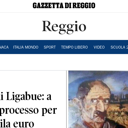
Reggio
NACA
ITALIA MONDO
SPORT
TEMPO LIBERO
VIDEO
SCUOLA 
 Ligabue: a
 processo per
ila euro