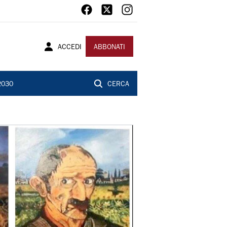
ACCEDI
ABBONATI
2030
CERCA