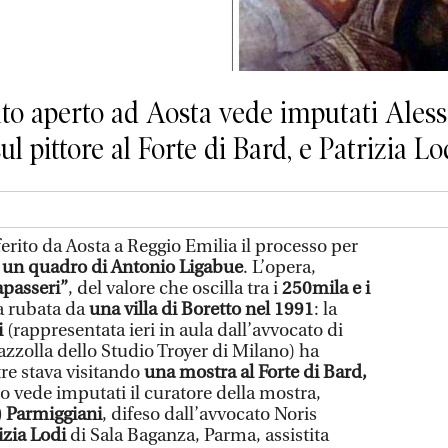
ato aperto ad Aosta vede imputati Aless
l pittore al Forte di Bard, e Patrizia Lod
ferito da Aosta a Reggio Emilia il processo per
u
un quadro di Antonio Ligabue
. L’opera,
apasseri”
, del valore che oscilla tra i
250mila e i
ta rubata da
una villa di Boretto nel 1991
: la
i
(rappresentata ieri in aula dall’avvocato di
azzolla dello Studio Troyer di Milano) ha
re stava visitando
una mostra al Forte di Bard,
so vede imputati il curatore della mostra,
) Parmiggiani
, difeso dall’avvocato Noris
izia Lodi
di Sala Baganza, Parma, assistita