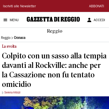
Gazzetta
Iscriviti alle Newsletter
ABBONATI
di
MENU
ACCEDI
Reggio
Reggio
Reggio
Cronaca
La svolta
Colpito con un sasso alla tempia
davanti al Rockville: anche per
la Cassazione non fu tentato
omicidio
Serena Arbizzi