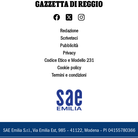
Redazione
Scriveteci
Pubblicità
Privacy
Codice Etico e Modello 231
Cookie policy
Termini e condizioni
SAE Emilia S.r.l., Via Emilia Est, 985 – 41122, Modena – PI 04155780366