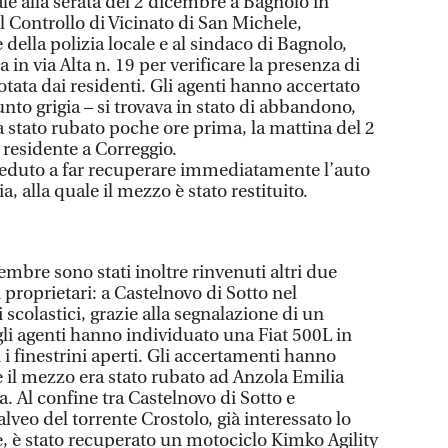
ale alla serata del 2 dicembre a Bagnolo in
 Controllo di Vicinato di San Michele,
della polizia locale e al sindaco di Bagnolo,
 in via Alta n. 19 per verificare la presenza di
tata dai residenti. Gli agenti hanno accertato
unto grigia – si trovava in stato di abbandono,
a stato rubato poche ore prima, la mattina del 2
 residente a Correggio.
veduto a far recuperare immediatamente l’auto
a, alla quale il mezzo è stato restituito.
mbre sono stati inoltre rinvenuti altri due
mi proprietari: a Castelnovo di Sotto nel
 scolastici, grazie alla segnalazione di un
 gli agenti hanno individuato una Fiat 500L in
 i finestrini aperti. Gli accertamenti hanno
il mezzo era stato rubato ad Anzola Emilia
a. Al confine tra Castelnovo di Sotto e
lveo del torrente Crostolo, già interessato lo
e, è stato recuperato un motociclo Kimko Agility