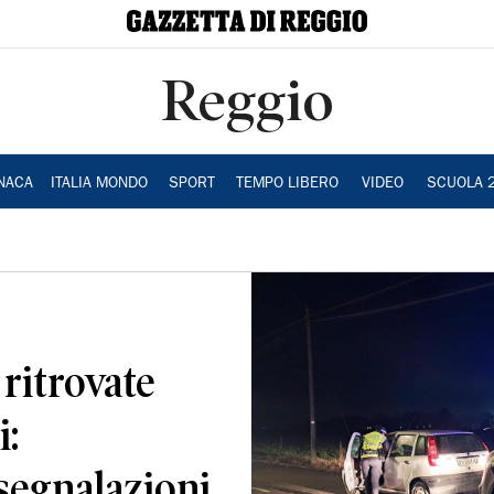
Reggio
NACA
ITALIA MONDO
SPORT
TEMPO LIBERO
VIDEO
SCUOLA 
ritrovate
i:
segnalazioni