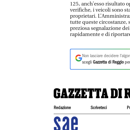
125, anch’esso risultato og
verifiche, i veicoli sono st
proprietari. L’Amministraz
tutte queste circostanze, s
preziosa segnalazione dei 
rapidamente e di riportare 
Non lasciare decidere l'algor
scegli
Gazzetta di Reggio
per
Redazione
Scriveteci
P