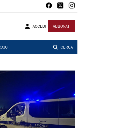
ACCEDI
ABBONATI
2030
CERCA