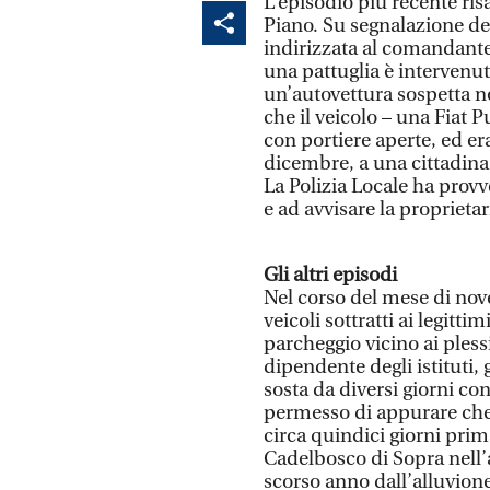
L’episodio più recente ris
Piano. Su segnalazione del
indirizzata al comandante 
una pattuglia è intervenuta
un’autovettura sospetta no
che il veicolo – una Fiat P
con portiere aperte, ed er
dicembre, a una cittadina
La Polizia Locale ha prov
e ad avvisare la proprietari
Gli altri episodi
Nel corso del mese di nove
veicoli sottratti ai legitti
parcheggio vicino ai plessi
dipendente degli istituti,
sosta da diversi giorni con
permesso di appurare che 
circa quindici giorni prim
Cadelbosco di Sopra nell’a
scorso anno dall’alluvion