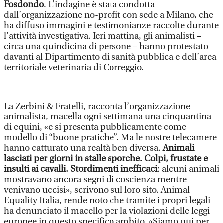
Fosdondo
. L’indagine è stata condotta
dall’organizzazione no-profit con sede a Milano, che
ha diffuso immagini e testimonianze raccolte durante
l’attività investigativa. Ieri mattina, gli animalisti –
circa una quindicina di persone – hanno protestato
davanti al Dipartimento di sanità pubblica e dell’area
territoriale veterinaria di Correggio.
La Zerbini & Fratelli, racconta l’organizzazione
animalista, macella ogni settimana una cinquantina
di equini, «e si presenta pubblicamente come
modello di “buone pratiche”. Ma le nostre telecamere
hanno catturato una realtà ben diversa.
Animali
lasciati per giorni in stalle sporche. Colpi, frustate e
insulti ai cavalli. Stordimenti inefficaci
: alcuni animali
mostravano ancora segni di coscienza mentre
venivano uccisi», scrivono sul loro sito. Animal
Equality Italia, rende noto che tramite i propri legali
ha denunciato il macello per la violazioni delle leggi
europee in questo specifico ambito. «Siamo qui per