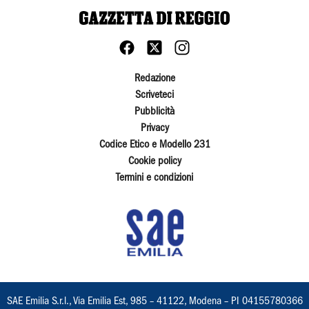
Redazione
Scriveteci
Pubblicità
Privacy
Codice Etico e Modello 231
Cookie policy
Termini e condizioni
SAE Emilia S.r.l., Via Emilia Est, 985 – 41122, Modena – PI 04155780366