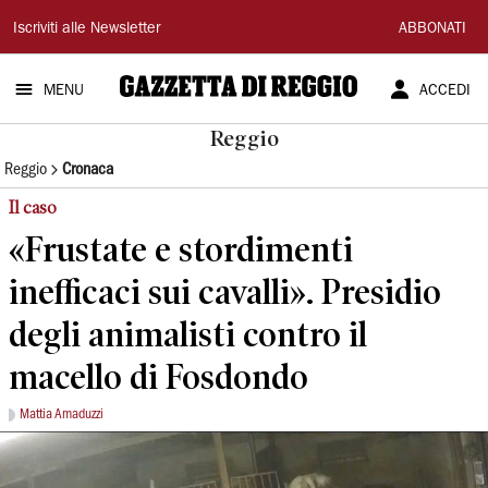
Gazzetta
Iscriviti alle Newsletter
ABBONATI
di
MENU
ACCEDI
Reggio
Reggio
Reggio
Cronaca
Il caso
«Frustate e stordimenti
inefficaci sui cavalli». Presidio
degli animalisti contro il
macello di Fosdondo
Mattia Amaduzzi