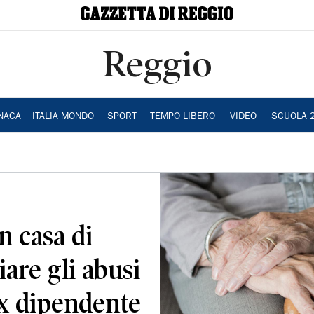
Reggio
NACA
ITALIA MONDO
SPORT
TEMPO LIBERO
VIDEO
SCUOLA 
n casa di
are gli abusi
ex dipendente