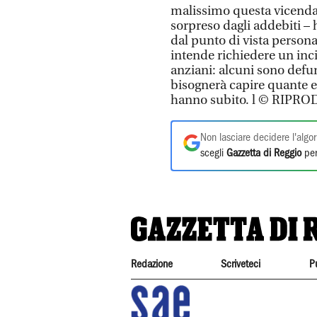
malissimo questa vicenda»,
sorpreso dagli addebiti – h
dal punto di vista persona
intende richiedere un inci
anziani: alcuni sono defun
bisognerà capire quante e 
hanno subito. l © RIP
Non lasciare decidere l'algor
scegli
Gazzetta di Reggio
per
Redazione
Scriveteci
P