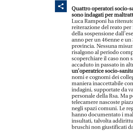
Quattro operatori socio-s
sono indagati per maltra
Luca Ramponi ha ritenuto s
reiterazione del reato per
della sospensione dall’ese
anno per un 46enne e un 
provincia. Nessuna misura 
risalgono al periodo compre
scoperchiare il caso non so
accaduto in passato in alt
un’operatrice socio-sanita
nomi e cognomi dei colleg
maniera inaccettabile con 
indagini, supportate da var
personale della Rsa. Ma p
telecamere nascoste piazza
negli spazi comuni. Le reg
hanno documentato i maltr
insultati, talvolta addiri
bruschi non giustificati da