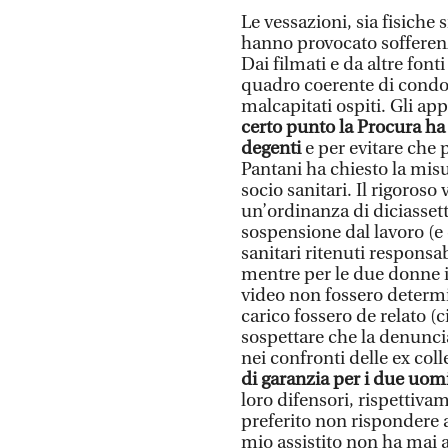
Le vessazioni, sia fisiche 
hanno provocato sofferenze 
Dai filmati e da altre fon
quadro coerente di condot
malcapitati ospiti. Gli ap
certo punto la Procura ha 
degenti
e per evitare che p
Pantani ha chiesto la misur
socio sanitari. Il rigoroso
un’ordinanza di diciassett
sospensione dal lavoro (e 
sanitari ritenuti responsa
mentre per le due donne il
video non fossero determin
carico fossero de relato (c
sospettare che la denunci
nei confronti delle ex colle
di garanzia per i due uom
loro difensori, rispettiva
preferito non rispondere al
mio assistito non ha mai a