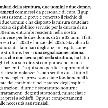
anitari della struttura, due uomini e due donne,
ttamenti
commessi da personale di cura. Il gup
ussistenti le prove e concreto il rischio di
 i due uomini e ha disposto la misura cautelare
rcizio di pubblico servizio per la durata di un
39enne, entrambi residenti nella nostra
invece per le due donne, di 57 e 32 anni. I fatti
so tra il 2023 e l’inizio del 2025. Stavolta a far
no stati i familiari degli anziani ospiti, come
re strutture, bensì
una segnalazione interna:
ria, che non lavora più nella struttura
, ha fatto
hi che, a suo dire, si comportavano in una
i pazienti. Da qui sono partite le approfondite
ie testimonianze: è stato sentito quasi tutto il
er raccogliere prove sono state fondamentali le
te dai carabinieri nelle stanze degli ospiti e
istrazioni, diurne e soprattutto notturne,
attamenti: degenti strattonati, minacciati e
ttura presi a schiaffi. Oppure comportamenti
lle necessità assistenziali.