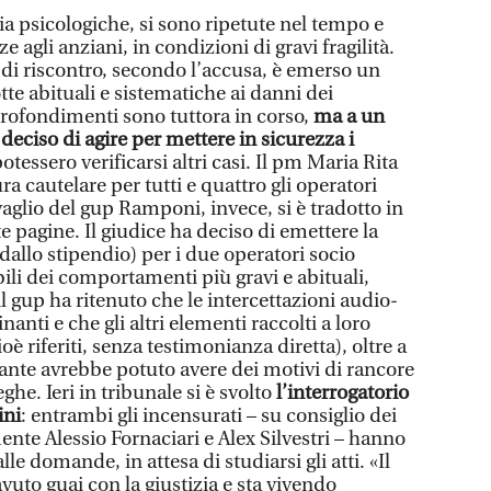
sia psicologiche, si sono ripetute nel tempo e
agli anziani, in condizioni di gravi fragilità.
ti di riscontro, secondo l’accusa, è emerso un
te abituali e sistematiche ai danni dei
profondimenti sono tuttora in corso,
ma a un
deciso di agire per mettere in sicurezza i
otessero verificarsi altri casi. Il pm Maria Rita
a cautelare per tutti e quattro gli operatori
 vaglio del gup Ramponi, invece, si è tradotto in
e pagine. Il giudice ha deciso di emettere la
dallo stipendio) per i due operatori socio
bili dei comportamenti più gravi e abituali,
 gup ha ritenuto che le intercettazioni audio-
anti e che gli altri elementi raccolti a loro
ioè riferiti, senza testimonianza diretta), oltre a
ante avrebbe potuto avere dei motivi di rancore
ghe. Ieri in tribunale si è svolto
l’interrogatorio
ini
: entrambi gli incensurati – su consiglio dei
mente Alessio Fornaciari e Alex Silvestri – hanno
le domande, in attesa di studiarsi gli atti. «Il
vuto guai con la giustizia e sta vivendo