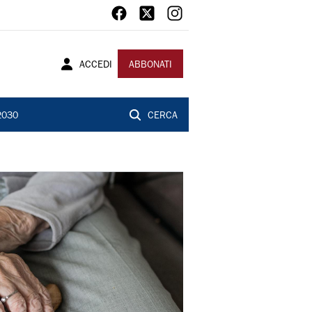
ACCEDI
ABBONATI
2030
CERCA